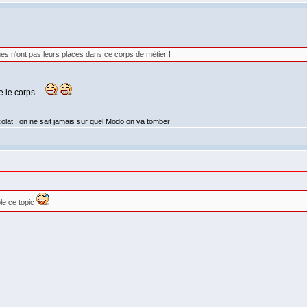
mes n'ont pas leurs places dans ce corps de métier !
 le corps....
lat : on ne sait jamais sur quel Modo on va tomber!
le ce topic