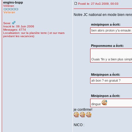
engins-bspp
Posté le: 27 Aoû 2009, 00:03
Vétéran
Notre JC national en mode bien rens
Sexe:
minipinpon a écrit:
Inscrit le: 06 Juin 2006
Messages: 4774
ben alors proton y'a emaule 
Localisation: sur la planète terre ( et sur mars
pendant les vacances)
Pinponmomo a écrit:
Ouais 'fin y a bien plus sim
Minipinpon a écrit:
ah bon ? en gratuit ?
Minipinpon a écrit:
dingue
je confirme!
NICO :