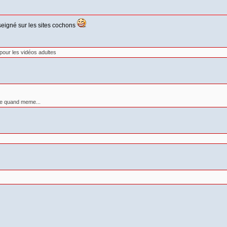
eigné sur les sites cochons
pour les vidéos adultes
ple quand meme...