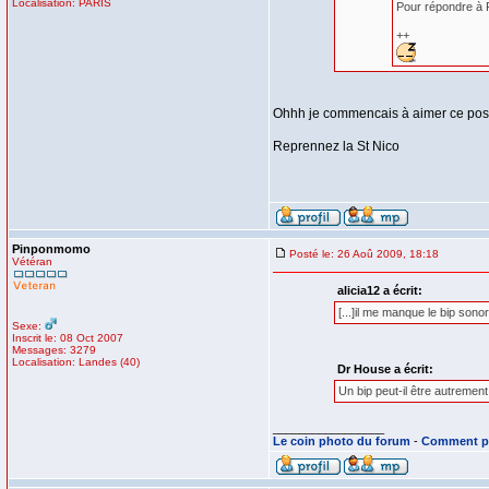
Localisation: PARIS
Pour répondre à Pi
++
Ohhh je commencais à aimer ce post ! 
Reprennez la St Nico
Pinponmomo
Posté le: 26 Aoû 2009, 18:18
Vétéran
alicia12 a écrit:
[...]il me manque le bip sonore
Sexe:
Inscrit le: 08 Oct 2007
Messages: 3279
Localisation: Landes (40)
Dr House a écrit:
Un bip peut-il être autremen
_________________
Le coin photo du forum
-
Comment po