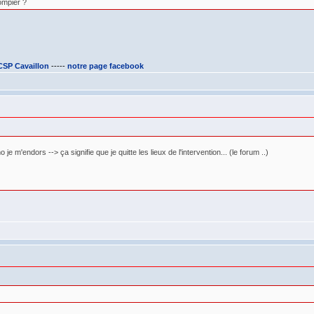
ompier ?
 CSP Cavaillon
-----
notre page facebook
m'endors --> ça signifie que je quitte les lieux de l'intervention... (le forum ..)