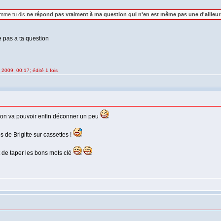
comme tu dis
ne répond pas vraiment à ma question qui n'en est même pas une d'ailleur
 pas a ta question
 2009, 00:17; édité 1 fois
t, on va pouvoir enfin déconner un peu
s de Brigitte sur cassettes !
t de taper les bons mots clé