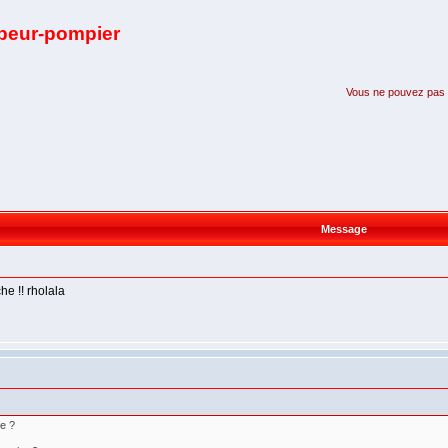
apeur-pompier
Vous ne pouvez pas pa
Message
he !! rholala
re ?