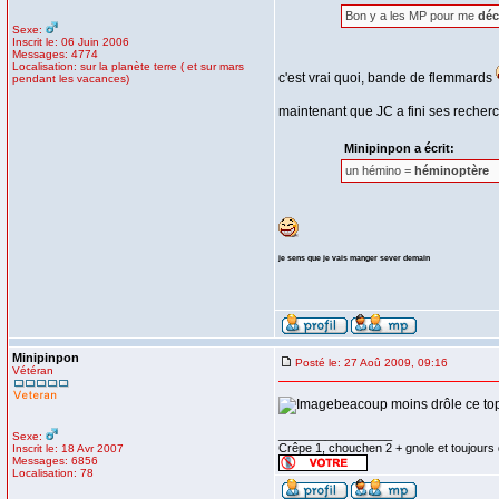
Bon y a les MP pour me
déc
Sexe:
Inscrit le: 06 Juin 2006
Messages: 4774
Localisation: sur la planète terre ( et sur mars
c'est vrai quoi, bande de flemmards
pendant les vacances)
maintenant que JC a fini ses recherch
Minipinpon a écrit:
un hémino =
héminoptère
je sens que je vais manger sever demain
Minipinpon
Posté le: 27 Aoû 2009, 09:16
Vétéran
beacoup moins drôle ce to
_________________
Sexe:
Crêpe 1, chouchen 2 + gnole et toujours
Inscrit le: 18 Avr 2007
Messages: 6856
Localisation: 78