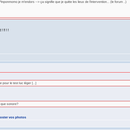
nponmomo je m'endors --> ça signifie que je quitte les lieux de l'intervention... (le forum ..)
!! ! !
 pour le test luc léger [...]
t que sonore?
ster vos photos