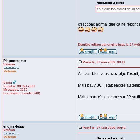
Nico.coef a écrit:
sauf que ton extrait de loi 
c'est donc normal que ça ne réponde
Dernière édition par engins-bspp le 27 Aoû
Pinponmomo
Posté le: 27 Aoû 2009, 00:11
Vétéran
Ah c'est bien vous avez pigé l'espri
Sexe:
Mais pauv' JC il était encore au temp
Inscrit le: 08 Oct 2007
Messages: 3279
Localisation: Landes (40)
Maintenant c'est comme sur FP, suffi
engins-bspp
Posté le: 27 Aoû 2009, 00:42
Vétéran
Nico.coef a écrit: