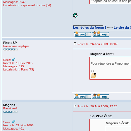
Et apres ca on est un bon p
Messages: 9947
Localisation: csp-cavaillon.com (84)
_________________
Les règles du forum !
-----
Le site du
PhotoSP
Posté le: 26 Aoû 2009, 15:02
Passionné impliqué
Mageris a écrit:
Sexe:
Inscrit le: 10 Fév 2009
Pour répondre à Pinponmomo je 
Messages: 895
Localisation: Paris (75)
++
Mageris
Posté le: 26 Aoû 2009, 17:26
Passionné
Sdis95 a écrit:
Sexe:
Mageris a écrit:
Inscrit le: 22 Nov 2006
Messages: 491