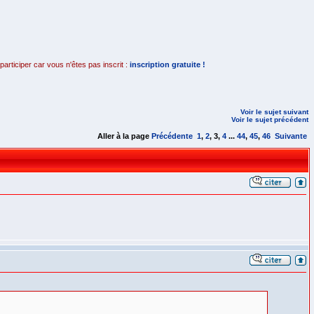
rticiper car vous n'êtes pas inscrit :
inscription gratuite !
Voir le sujet suivant
Voir le sujet précédent
Aller à la page
Précédente
1
,
2
,
3
,
4
...
44
,
45
,
46
Suivante