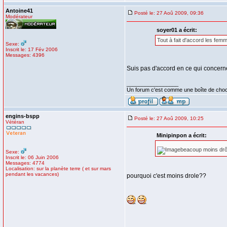
Antoine41
Posté le: 27 Aoû 2009, 09:36
Modérateur
soyer01 a écrit:
Tout à fait d'accord les fem
Sexe:
Inscrit le: 17 Fév 2006
Messages: 4396
Suis pas d'accord en ce qui concerne
_________________
Un forum c'est comme une boîte de choco
engins-bspp
Posté le: 27 Aoû 2009, 10:25
Vétéran
Minipinpon a écrit:
beacoup moins drô
Sexe:
Inscrit le: 06 Juin 2006
Messages: 4774
Localisation: sur la planète terre ( et sur mars
pendant les vacances)
pourquoi c'est moins drole??