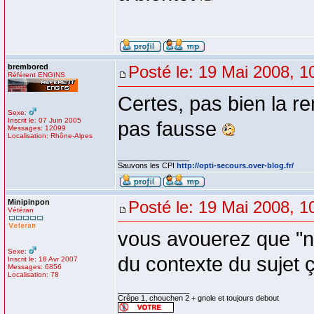
brembored
Posté le: 19 Mai 2008, 1
Référent ENGINS
Certes, pas bien la r
Sexe:
Inscrit le: 07 Juin 2005
pas fausse
Messages: 12099
Localisation: Rhône-Alpes
_________________
Sauvons les CPI
http://opti-secours.over-blog.fr/
Minipinpon
Posté le: 19 Mai 2008, 1
Vétéran
vous avouerez que "no
Sexe:
du contexte du sujet ç
Inscrit le: 18 Avr 2007
Messages: 6856
Localisation: 78
_________________
Crêpe 1, chouchen 2 + gnole et toujours debout