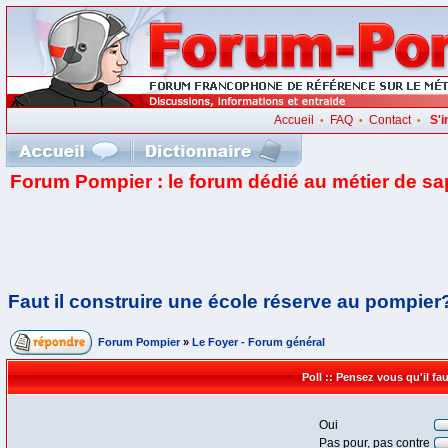
Accueil
FAQ
Contact
S'i
•
•
•
Forum Pompier : le forum dédié au métier de s
Faut il construire une école réserve au pompier
Forum Pompier
»
Le Foyer - Forum général
Poll :: Pensez vous qu'il f
Oui
Pas pour, pas contre