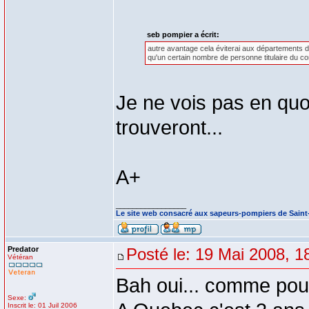
seb pompier a écrit:
autre avantage cela éviterai aux départements de 
qu'un certain nombre de personne titulaire du c
Je ne vois pas en quo
trouveront...
A+
_________________
Le site web consacré aux sapeurs-pompiers de Sain
Predator
Posté le: 19 Mai 2008, 1
Vétéran
Bah oui... comme pour
Sexe:
Inscrit le: 01 Juil 2006