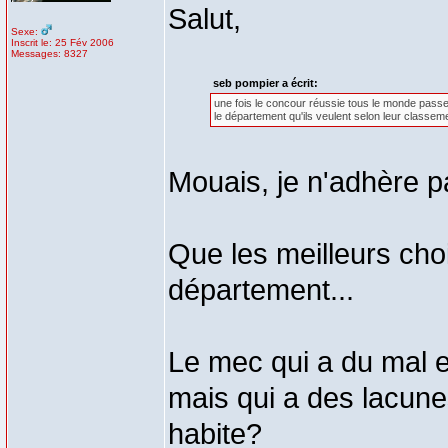
Salut,
Sexe:
Inscrit le: 25 Fév 2006
Messages: 8327
seb pompier a écrit:
une fois le concour réussie tous le monde passe 
le département qu'ils veulent selon leur classeme
Mouais, je n'adhère pa
Que les meilleurs cho
département...
Le mec qui a du mal e
mais qui a des lacunes
habite?