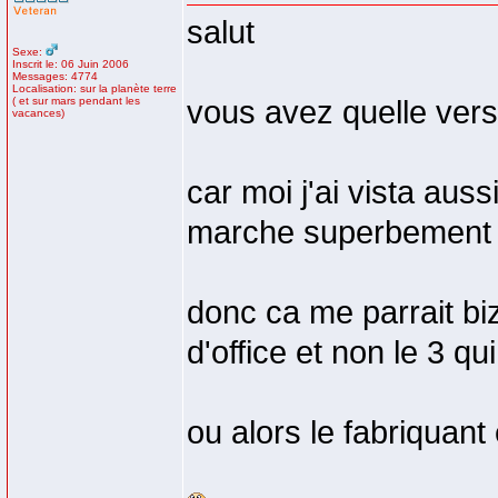
salut
Sexe:
Inscrit le: 06 Juin 2006
Messages: 4774
Localisation: sur la planète terre
( et sur mars pendant les
vous avez quelle vers
vacances)
car moi j'ai vista aus
marche superbement bi
donc ca me parrait biz
d'office et non le 3 qu
ou alors le fabriquant