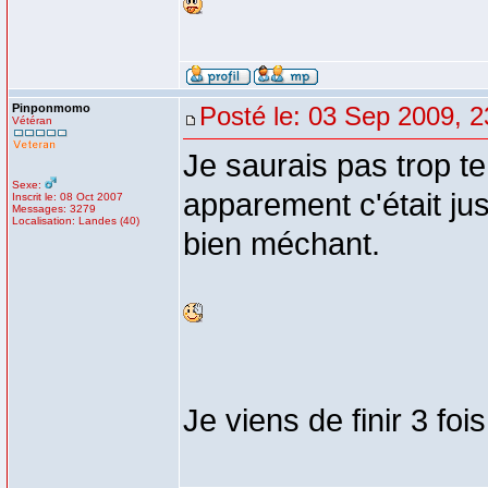
Pinponmomo
Posté le: 03 Sep 2009, 2
Vétéran
Je saurais pas trop te 
Sexe:
apparement c'était jus
Inscrit le: 08 Oct 2007
Messages: 3279
Localisation: Landes (40)
bien méchant.
Je viens de finir 3 fois