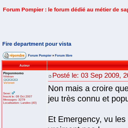
Forum Pompier : le forum dédié au métier de s
Fire department pour vista
Forum Pompier
»
Forum libre
Auteur
Pinponmomo
Posté le: 03 Sep 2009, 2
Vétéran
Non mais a croire que
Sexe:
jeu très connu et popu
Inscrit le: 08 Oct 2007
Messages: 3279
Localisation: Landes (40)
Et Emergency, vu les c