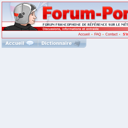
Accueil
FAQ
Contact
S'i
•
•
•