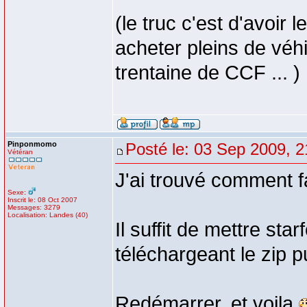
(le truc c'est d'avoir 
acheter pleins de véh
trentaine de CCF ... )
Pinponmomo
Posté le: 03 Sep 2009, 2
Vétéran
J'ai trouvé comment fa
Sexe:
Inscrit le: 08 Oct 2007
Messages: 3279
Localisation: Landes (40)
Il suffit de mettre star
téléchargeant le zip pu
Redémarrer, et voila