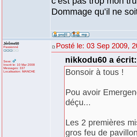
c'est pas trop mon tru
Dommage qu'il ne soit
Jérôme50
Posté le: 03 Sep 2009, 2
Passionné
nikkodu60 a écrit:
Sexe:
Inscrit le: 10 Mar 2008
Messages: 337
Bonsoir à tous !
Localisation: MANCHE
Pou avoir Emergenc
déçu...
Les 2 premières mis
gros feu de pavill