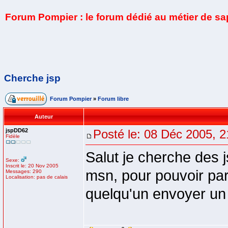
Forum Pompier : le forum dédié au métier de s
Cherche jsp
Forum Pompier
»
Forum libre
Auteur
jspDD62
Posté le: 08 Déc 2005, 2
Fidèle
Salut je cherche des 
Sexe:
Inscrit le: 20 Nov 2005
msn, pour pouvoir par
Messages: 290
Localisation: pas de calais
quelqu'un envoyer un