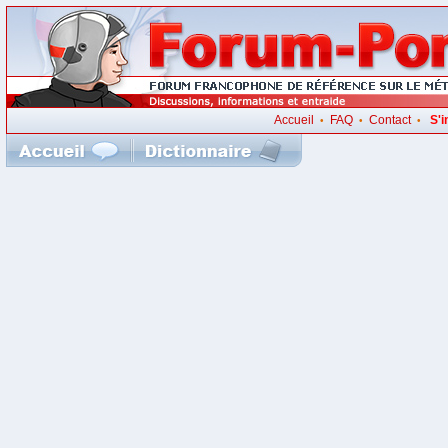
Accueil
FAQ
Contact
S'i
•
•
•