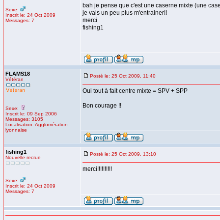
bah je pense que c'est une caserne mixte (une caser
Sexe:
je vais un peu plus m'entrainer!!
Inscrit le: 24 Oct 2009
merci
Messages: 7
fishing1
FLAMS18
Posté le: 25 Oct 2009, 11:40
Vétéran
Oui tout à fait centre mixte = SPV + SPP
Bon courage !!
Sexe:
Inscrit le: 09 Sep 2006
Messages: 3105
Localisation: Agglomération
lyonnaise
fishing1
Posté le: 25 Oct 2009, 13:10
Nouvelle recrue
merci!!!!!!!!!!
Sexe:
Inscrit le: 24 Oct 2009
Messages: 7