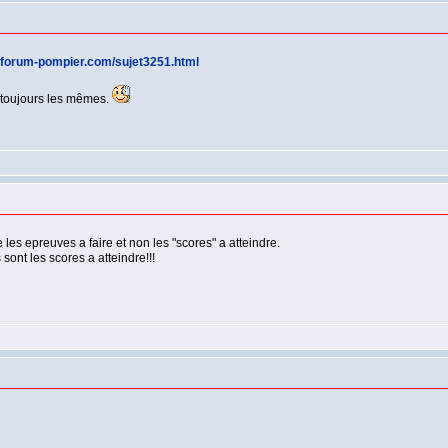
.forum-pompier.com/sujet3251.html
 toujours les mêmes.
 les epreuves a faire et non les "scores" a atteindre.
sont les scores a atteindre!!!