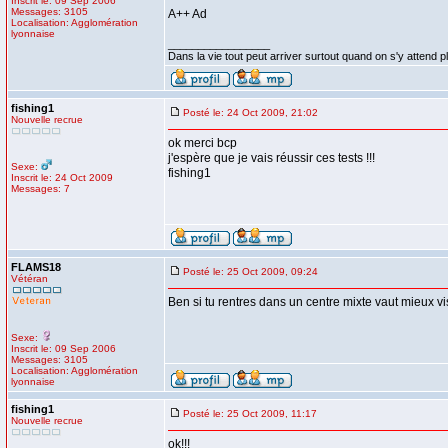
Inscrit le: 09 Sep 2006
Messages: 3105
A++ Ad
Localisation: Agglomération
lyonnaise
_________________
Dans la vie tout peut arriver surtout quand on s'y attend p
fishing1
Posté le: 24 Oct 2009, 21:02
Nouvelle recrue
ok merci bcp
j'espère que je vais réussir ces tests !!!
Sexe:
fishing1
Inscrit le: 24 Oct 2009
Messages: 7
FLAMS18
Posté le: 25 Oct 2009, 09:24
Vétéran
Ben si tu rentres dans un centre mixte vaut mieux vi
Sexe:
Inscrit le: 09 Sep 2006
Messages: 3105
Localisation: Agglomération
lyonnaise
fishing1
Posté le: 25 Oct 2009, 11:17
Nouvelle recrue
ok!!!