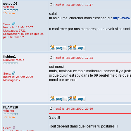
potpot06
Posté le: 24 Oct 2009, 12:47
Vétéran
salut;
tu as du mal chercher mais c'est par ici :
http://www
Sexe:
Inscrit le: 13 Mai 2007
à confirmer par nos membres pour savoir si ce sont
Messages: 2721
Localisation: qu'est ce que ça
peut te faire ??
fishing1
Posté le: 24 Oct 2009, 17:24
Nouvelle recrue
oui merci
mais j'avais vu ce topic malheureusement il y a juste
Sexe:
si quelqu'un est spv dans le 69 peut-il me dire quels 
Inscrit le: 24 Oct 2009
merci par avance!!
Messages: 7
FLAMS18
Posté le: 24 Oct 2009, 20:56
Vétéran
Salut !!
Tout dépend dans quel centre tu postules !!!
Sexe: