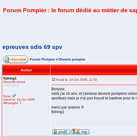
Forum Pompier : le forum dédié au métier de s
epreuves sdis 69 spv
Forum Pompier
»
Devenir pompier
Auteur
fishing1
Posté le: 24 Oct 2009, 11:50
Nouvelle recrue
Bonjour,
voilà j'ai 16 ans, et j'aimerai devenir pompiers volo
Sexe:
sportives mais je n'ai pas trouvé le barème pour le rh
Inscrit le: 24 Oct 2009
Messages: 7
merci par avance !!!
fishing1