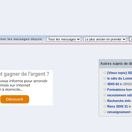
trer les messages depuis:
Autres sujets de d
[Vieux topic] S
le sdis du Loire
SDIS 62
le 26/02
Formations hor
recrutement sdi
Recherche info 
Rens SDIS 31
le
renseignement s