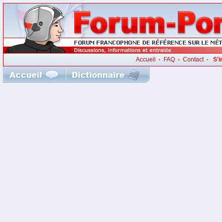
Accueil
FAQ
Contact
S'i
•
•
•