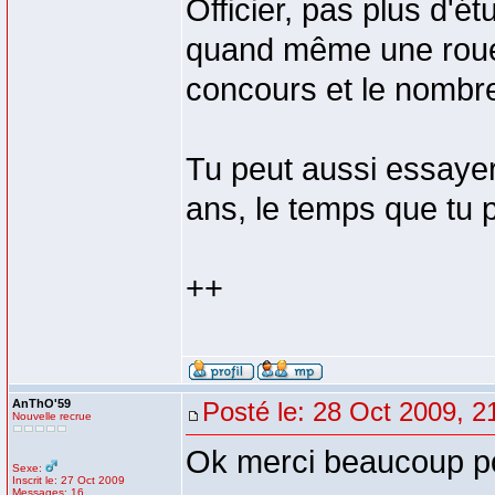
Officier, pas plus d'é
quand même une roue 
concours et le nombre 
Tu peut aussi essaye
ans, le temps que tu 
++
AnThO'59
Posté le: 28 Oct 2009, 2
Nouvelle recrue
Ok merci beaucoup po
Sexe:
Inscrit le: 27 Oct 2009
Messages: 16