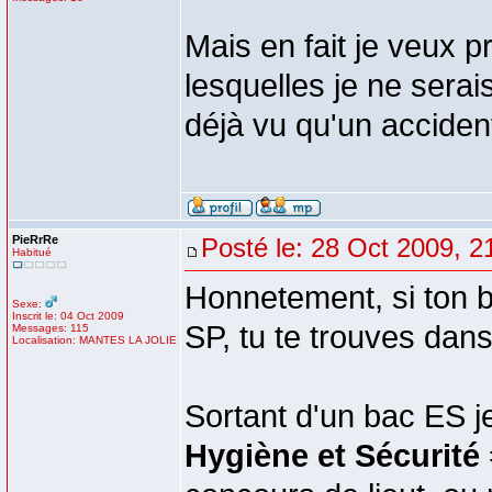
Mais en fait je veux 
lesquelles je ne sera
déjà vu qu'un accident 
PieRrRe
Posté le: 28 Oct 2009, 2
Habitué
Honnetement, si ton 
Sexe:
Inscrit le: 04 Oct 2009
SP, tu te trouves dan
Messages: 115
Localisation: MANTES LA JOLIE
Sortant d'un bac ES j
Hygiène et Sécurité