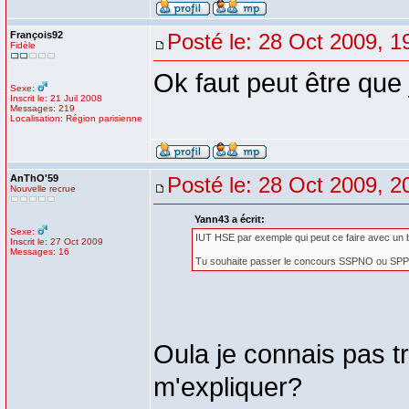
François92
Posté le: 28 Oct 2009, 1
Fidèle
Ok faut peut être que 
Sexe:
Inscrit le: 21 Juil 2008
Messages: 219
Localisation: Région parisienne
AnThO'59
Posté le: 28 Oct 2009, 2
Nouvelle recrue
Yann43 a écrit:
Sexe:
IUT HSE par exemple qui peut ce faire avec un 
Inscrit le: 27 Oct 2009
Messages: 16
Tu souhaite passer le concours SSPNO ou SP
Oula je connais pas tr
m'expliquer?