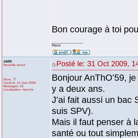
Bon courage à toi pour
_________________
Pierre
zik50
Posté le: 31 Oct 2009, 1
Nouvelle recrue
Bonjour AnThO'59, je 
Sexe:
Inscrit le: 21 Juin 2009
y a deux ans.
Messages: 18
Localisation: manche
J'ai fait aussi un bac
suis SPV).
Mais il faut penser à
santé ou tout simpleme