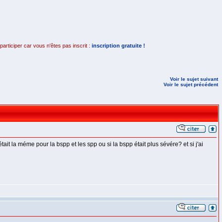
rticiper car vous n'êtes pas inscrit :
inscription gratuite !
Voir le sujet suivant
Voir le sujet précédent
était la méme pour la bspp et les spp ou si la bspp était plus sévére? et si j'ai