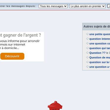
trer les messages depuis:
Autres sujets de d
une petite ques
question intere
une question 
question qui ta
Question ??
le 
Question de mu
question sur la
une question a