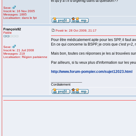
et qu'y a t il d'urgentg dans ta question??
Sexe:
Inscrit le: 16 Nov 2005
Messages: 1885
Localisation: dans le fpt
François92
Posté le: 28 Oct 2009, 21:17
Fidèle
Pour être médicalement apte pour les SPP, il faut 
En ce qui concerne la BSPP, je crois que c'est y=2, 
Sexe:
Inscrit le: 21 Juil 2008
Mais bon, toutes ces réponses je les ai trouvées su
Messages: 219
Localisation: Région parisienne
Par ailleurs, si tu veux plus d'information sur les ye
http://www.forum-pompier.com/sujet12023.html
_________________
Cordialement