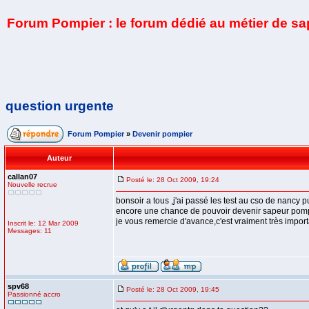
Forum Pompier : le forum dédié au métier de s
question urgente
Forum Pompier
»
Devenir pompier
Auteur
callan07
Posté le: 28 Oct 2009, 19:24
Nouvelle recrue
bonsoir a tous ,j'ai passé les test au cso de nancy pur
encore une chance de pouvoir devenir sapeur pomp
je vous remercie d'avance,c'est vraiment très import
Inscrit le: 12 Mar 2009
Messages: 11
spv68
Posté le: 28 Oct 2009, 19:45
Passionné accro