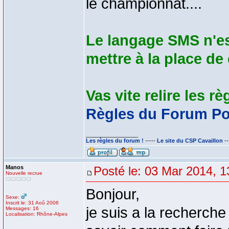
le championnat....
Le langage SMS n'est
mettre à la place de 
Vas vite relire les r
Règles du Forum P
_________________
Les règles du forum !
-----
Le site du CSP Cavaillon
--
Manos
Posté le: 03 Mar 2014, 1
Nouvelle recrue
Bonjour,
Sexe:
Inscrit le: 31 Aoû 2006
je suis a la recherche
Messages: 16
Localisation: Rhône-Alpes