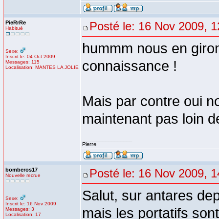
PieRrRe
Posté le: 16 Nov 2009, 1
Habitué
hummm nous en giron
Sexe:
Inscrit le: 04 Oct 2009
connaissance !
Messages: 115
Localisation: MANTES LA JOLIE
Mais par contre oui 
maintenant pas loin d
_________________
Pierre
bomberos17
Posté le: 16 Nov 2009, 1
Nouvelle recrue
Salut, sur antares dep
Sexe:
Inscrit le: 16 Nov 2009
mais les portatifs son
Messages: 3
Localisation: 17