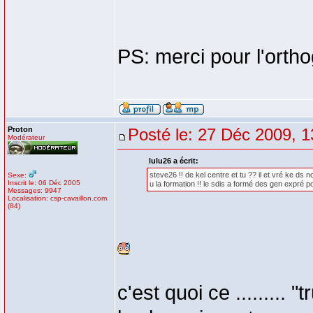
PS: merci pour l'orth
Proton
Posté le: 27 Déc 2009, 1
Modérateur
lulu26 a écrit:
steve26 !! de kel centre et tu ?? il et vré ke ds
Sexe:
Inscrit le: 06 Déc 2005
u la formation !! le sdis a formé des gen expré p
Messages: 9947
Localisation: csp-cavaillon.com
(84)
c'est quoi ce .........