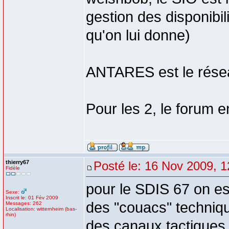
gestion des disponibili
qu'on lui donne)
ANTARES est le réseau
Pour les 2, le forum e
thierry67
Posté le: 16 Nov 2009, 1
Fidèle
pour le SDIS 67 on es
Sexe:
Inscrit le: 01 Fév 2009
des "couacs" technique
Messages: 262
Localisation: witternheim (bas-
rhin)
des canaux tactiques