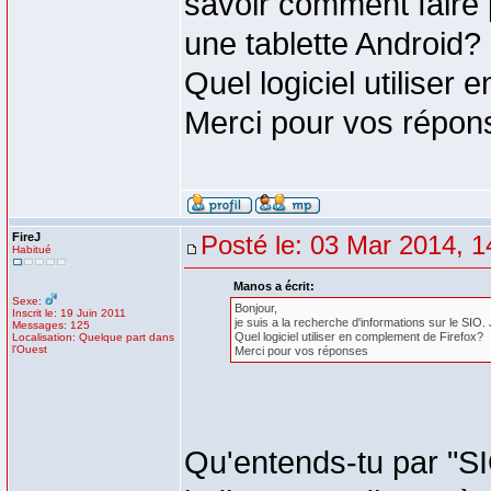
savoir comment faire p
une tablette Android?
Quel logiciel utiliser
Merci pour vos répon
FireJ
Posté le: 03 Mar 2014, 1
Habitué
Manos a écrit:
Sexe:
Bonjour,
Inscrit le: 19 Juin 2011
je suis a la recherche d'informations sur le SIO.
Messages: 125
Quel logiciel utiliser en complement de Firefox?
Localisation: Quelque part dans
l'Ouest
Merci pour vos réponses
Qu'entends-tu par "SI