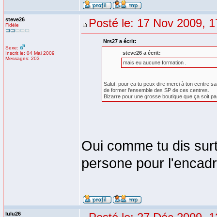
steve26
Posté le: 17 Nov 2009, 1
Fidèle
Nrs27 a écrit:
Sexe:
steve26 a écrit:
Inscrit le: 04 Mai 2009
Messages: 203
mais eu aucune formation .
Salut, pour ça tu peux dire merci à ton centre s
de former l'ensemble des SP de ces centres.
Bizarre pour une grosse boutique que ça soit pa
Oui comme tu dis surt
persone pour l'encadr
lulu26