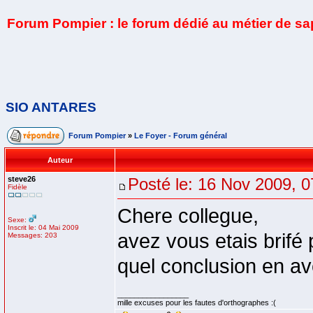
Forum Pompier : le forum dédié au métier de s
SIO ANTARES
Forum Pompier
»
Le Foyer - Forum général
Auteur
steve26
Posté le: 16 Nov 2009, 0
Fidèle
Chere collegue,
Sexe:
Inscrit le: 04 Mai 2009
avez vous etais brifé
Messages: 203
quel conclusion en a
_________________
mille excuses pour les fautes d'orthographes :(