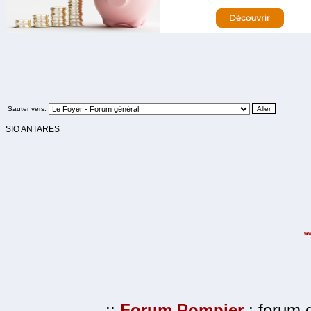
Sauter vers:
SIO ANTARES
.::
Forum Pompier
: forum d