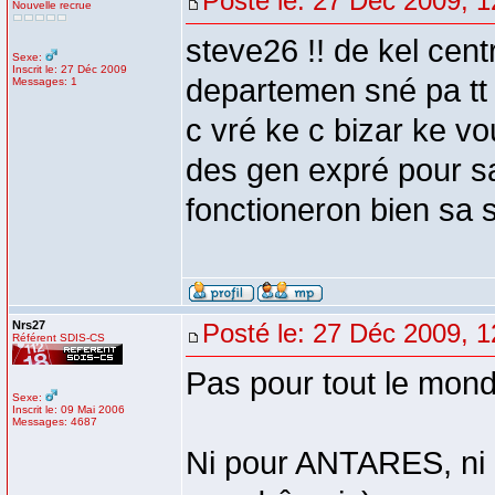
Posté le: 27 Déc 2009, 1
Nouvelle recrue
steve26 !! de kel centr
Sexe:
Inscrit le: 27 Déc 2009
departemen sné pa tt 
Messages: 1
c vré ke c bizar ke vo
des gen expré pour sa 
fonctioneron bien sa 
Nrs27
Posté le: 27 Déc 2009, 1
Référent SDIS-CS
Pas pour tout le monde
Sexe:
Inscrit le: 09 Mai 2006
Messages: 4687
Ni pour ANTARES, ni 