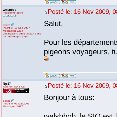
welshbob
Posté le: 16 Nov 2009, 0
Passionné accro
Salut,
Sexe:
Inscrit le: 19 Déc 2007
Messages: 2283
Localisation: quelque part dans
un quelconque pays
Pour les départements
pigeons voyageurs, tu
Nrs27
Posté le: 16 Nov 2009, 0
Référent SDIS-CS
Bonjour à tous:
Sexe:
Inscrit le: 09 Mai 2006
Messages: 4687
welshbob, le SIO est 