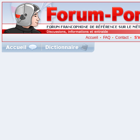
Accueil
FAQ
Contact
S'i
•
•
•