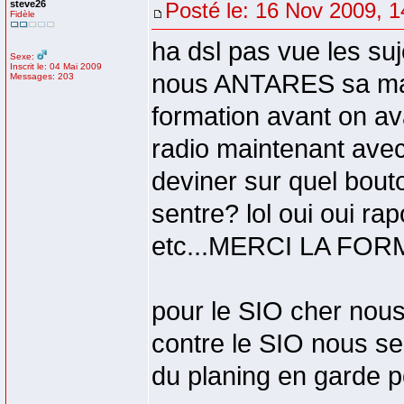
steve26
Posté le: 16 Nov 2009, 1
Fidèle
ha dsl pas vue les suje
Sexe:
Inscrit le: 04 Mai 2009
nous ANTARES sa mar
Messages: 203
formation avant on ava
radio maintenant avec
deviner sur quel bout
sentre? lol oui oui ra
etc...MERCI LA FORM
pour le SIO cher nous
contre le SIO nous s
du planing en garde po