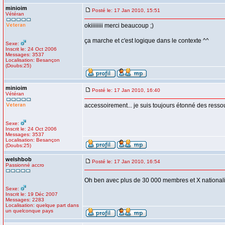
minioim
Posté le: 17 Jan 2010, 15:51
Vétéran
okiiiiiiii merci beaucoup ;)
ça marche et c'est logique dans le contexte ^^
Sexe:
Inscrit le: 24 Oct 2006
Messages: 3537
Localisation: Besançon
(Doubs:25)
minioim
Posté le: 17 Jan 2010, 16:40
Vétéran
accessoirement... je suis toujours étonné des resso
Sexe:
Inscrit le: 24 Oct 2006
Messages: 3537
Localisation: Besançon
(Doubs:25)
welshbob
Posté le: 17 Jan 2010, 16:54
Passionné accro
Oh ben avec plus de 30 000 membres et X nationalit
Sexe:
Inscrit le: 19 Déc 2007
Messages: 2283
Localisation: quelque part dans
un quelconque pays