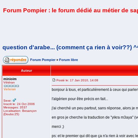
Forum Pompier : le forum dédié au métier de s
question d'arabe... (comment ça rien à voir??) ^
Forum Pompier
»
Forum libre
Auteur
minioim
Posté le: 17 Jan 2010, 14:08
Vétéran
bonjour à tous, et particulièrement à ceux qui parlen
l'algérien pour être précis en fait...
Sexe:
Inscrit le: 24 Oct 2006
Messages: 3537
j'ai cherché un peu partout, sans réponse, alors je 
Localisation: Besançon
(Doubs:25)
en gros je cherche la traduction de "yikra m3aya" (
merci ;)
ps: et le premier qui dit que ça n'a rien à voir avec l