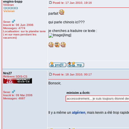
engins-bspp
Posté le: 17 Jan 2010, 19:16
Vétéran
parfait
Sexe:
qui parle chinois ici???
Inscrit le: 06 Juin 2006
Messages: 4774
je cherches a traduire ce texte :
Localisation: sur la planète terre
( et sur mars pendant les
[/img]
vacances)
Nrs27
Posté le: 18 Jan 2010, 00:17
Référent SDIS-CS
Bonsoir,
Sexe:
minioim a écrit:
Inscrit le: 09 Mai 2006
Messages: 4687
accessoirement... je suis toujours étonné d
Il y a même un
algérien
, mais kevin a été trop rapid