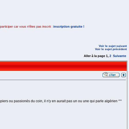
rticiper car vous n'êtes pas inscrit :
inscription gratuite !
Voir le sujet suivant
Voir le sujet précédent
Aller à la page
1
,
2
Suivante
piers ou passionés du coin, il n'y en aurait pas un ou une qui parle algérien ^^