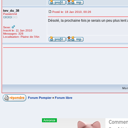
kev_du_38
Posté le: 18 Jan 2010, 00:26
Passionné
Désolé, la prochaine fois je serais un peu plus lent 
Sexe:
Inscrit le: 11 Jan 2010
Messages: 326
Localisation: Plaine de l'Ain
Mon
Forum Pompier
»
Forum libre