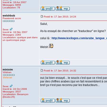
Inscrit le: 18 Avr 2007
Messages: 6856
Localisation: 78
welshbob
Posté le: 17 Jan 2010, 14:24
Passionné accro
Salut,
Sexe:
As-tu essayé de chercher un "traducteur" en ligne?
Inscrit le: 19 Déc 2007
Messages: 2283
Localisation: quelque part dans
celui là :
http://www.lexilogos.com/arabe_langue_
un quelconque pays
Welsh
minioim
Posté le: 17 Jan 2010, 14:32
Vétéran
oui j'ai bien essayé... le soucis c'est que ce n'est p
par des chiffres arabes (qui en fait ressemblent à c
bref ça n'est pas reconnu par les traducteurs...
Sexe:
Inscrit le: 24 Oct 2006
Messages: 3537
Localisation: Besançon
(Doubs:25)