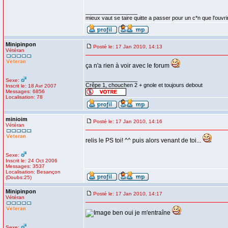
_________________
mieux vaut se taire quitte a passer pour un c*n que l'ouvri
Minipinpon
Posté le: 17 Jan 2010, 14:13
Vétéran
ça n'a rien à voir avec le forum
_________________
Sexe:
Crêpe 1, chouchen 2 + gnole et toujours debout
Inscrit le: 18 Avr 2007
Messages: 6856
Localisation: 78
minioim
Posté le: 17 Jan 2010, 14:16
Vétéran
relis le PS toi! ^^ puis alors venant de toi...
Sexe:
Inscrit le: 24 Oct 2006
Messages: 3537
Localisation: Besançon
(Doubs:25)
Minipinpon
Posté le: 17 Jan 2010, 14:17
Vétéran
ben oui je m'entraîne
Sexe: