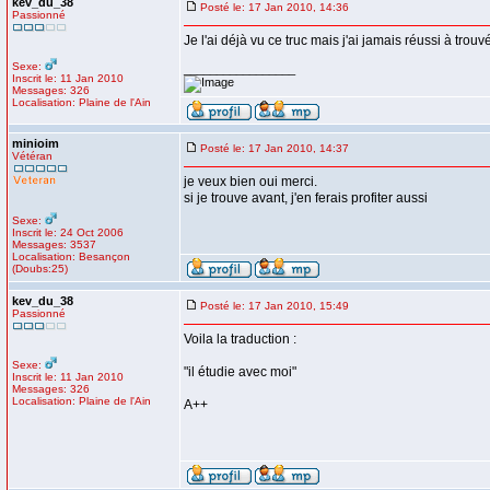
kev_du_38
Posté le: 17 Jan 2010, 14:36
Passionné
Je l'ai déjà vu ce truc mais j'ai jamais réussi à trou
Sexe:
_________________
Inscrit le: 11 Jan 2010
Messages: 326
Localisation: Plaine de l'Ain
minioim
Posté le: 17 Jan 2010, 14:37
Vétéran
je veux bien oui merci.
si je trouve avant, j'en ferais profiter aussi
Sexe:
Inscrit le: 24 Oct 2006
Messages: 3537
Localisation: Besançon
(Doubs:25)
kev_du_38
Posté le: 17 Jan 2010, 15:49
Passionné
Voila la traduction :
Sexe:
"il étudie avec moi"
Inscrit le: 11 Jan 2010
Messages: 326
Localisation: Plaine de l'Ain
A++