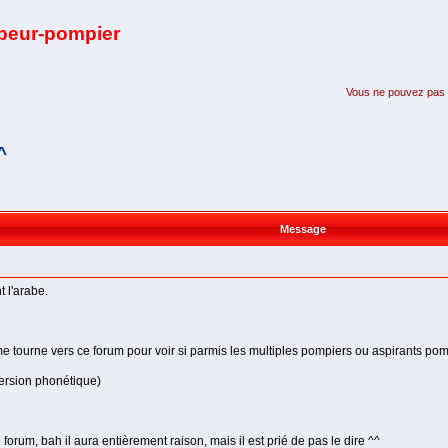
apeur-pompier
Vous ne pouvez pas pa
^
Message
t l'arabe.
me tourne vers ce forum pour voir si parmis les multiples pompiers ou aspirants pom
version phonétique)
e forum, bah il aura entièrement raison, mais il est prié de pas le dire ^^