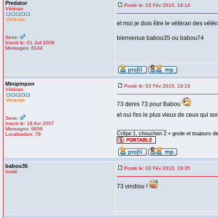
Predator
Posté le: 03 Fév 2010, 19:14
Vétéran
et moi je dois être le vétéran des vété
Sexe:
bienvenue babou35 ou babou74
Inscrit le: 01 Juil 2006
Messages: 6144
Minipinpon
Posté le: 03 Fév 2010, 19:19
Vétéran
73 denis 73 pour Babou
et oui t'es le plus vieux de ceux qui s
Sexe:
Inscrit le: 18 Avr 2007
_________________
Messages: 6856
Crêpe 1, chouchen 2 + gnole et toujours d
Localisation: 78
babou35
Posté le: 03 Fév 2010, 19:35
Invité
73 vindiou !