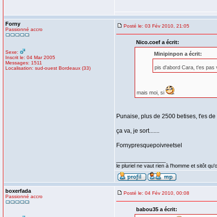
Forny
Posté le: 03 Fév 2010, 21:05
Passionné accro
Nico.coef a écrit:
Sexe:
Minipinpon a écrit:
Inscrit le: 04 Mar 2005
Messages: 1511
pis d'abord Cara, t'es pa
Localisation: sud-ouest Bordeaux (33)
mais moi, si
Punaise, plus de 2500 betises, t'es 
ça va, je sort.......
Fornypresquepoivreetsel
_________________
le pluriel ne vaut rien à l'homme et sitôt q
boxerfada
Posté le: 04 Fév 2010, 00:08
Passionné accro
babou35 a écrit: