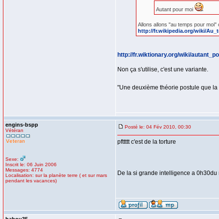
Autant pour moi
Allons allons "au temps pour moi" 
http://fr.wikipedia.org/wiki/A
http://fr.wiktionary.org/wiki/autant_
Non ça s'utilise, c'est une variante.
"Une deuxième théorie postule que la 
engins-bspp
Posté le: 04 Fév 2010, 00:30
Vétéran
pfttttt c'est de la torture
Sexe:
Inscrit le: 06 Juin 2006
Messages: 4774
De la si grande intelligence a 0h30du 
Localisation: sur la planète terre ( et sur mars
pendant les vacances)