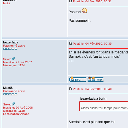
babou35
Posté le: 04 Fév 2010, 00:31
Invité
Pas moi
Pas sommeil...
boxerfada
Posté le: 04 Fév 2010, 00:35
Passionné accro
ah si les éternels font dans le "pédan
Sur nokia c'est. "au tant par mois"
Sexe:
Lol
Inscrit le: 21 Juil 2007
Messages: 1154
Max68
Posté le: 04 Fév 2010, 00:40
Passionné accro
boxerfada a écrit:
Sexe:
Inscrit le: 20 Aoû 2008
Allons allons "au temps pour moi" 
Messages: 1128
Localisation: Alsace
Suédois, c'est plus fort que toi!