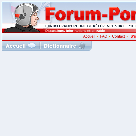
Accueil
FAQ
Contact
S'i
•
•
•