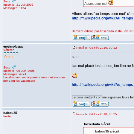
Sexe:
Autant pour moi
Inscrit le: 21 Juil 2007
Messages: 1154
Allons allons "au temps pour moi" c'es
http://fr.wikipedia.org/wiki/Au_tem
Dernière édition par boxerfada le 04 Fév 2010
engins-bspp
Posté le: 04 Fév 2010, 00:12
Vétéran
salut
t'as mal placé tes balises, ton lien ne 
Sexe:
Inscrit le: 06 Juin 2006
Messages: 4774
Localisation: sur la planète terre ( et sur mars
pendant les vacances)
http://fr.wikipedia.org/wiki/Au_tem
_________________
certains mettent comme signature leurs form
babou35
Posté le: 04 Fév 2010, 00:25
Invité
boxerfada a écrit:
babou35 a écrit: