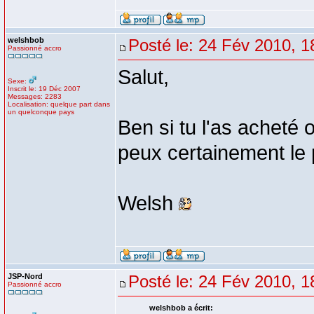
welshbob
Posté le: 24 Fév 2010, 1
Passionné accro
Salut,
Sexe:
Inscrit le: 19 Déc 2007
Messages: 2283
Localisation: quelque part dans
un quelconque pays
Ben si tu l'as acheté 
peux certainement le 
Welsh
JSP-Nord
Posté le: 24 Fév 2010, 1
Passionné accro
welshbob a écrit: