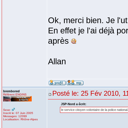
Ok, merci bien. Je l'ut
En effet je l'ai déjà 
après
Allan
brembored
Posté le: 25 Fév 2010, 1
Référent ENGINS
JSP-Nord a écrit:
le service citoyen volontaire de la police nationa
Sexe:
Inscrit le: 07 Juin 2005
Messages: 12099
Localisation: Rhône-Alpes