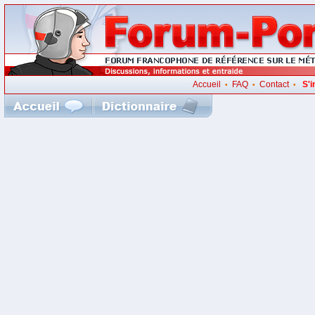
Accueil
FAQ
Contact
S'i
•
•
•