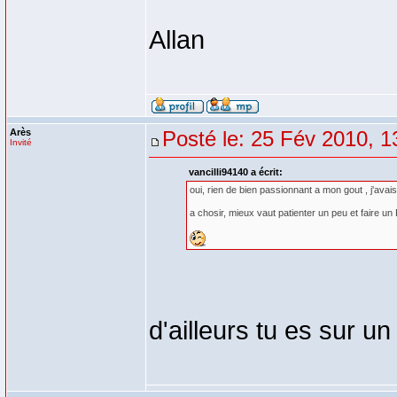
Allan
Arès
Posté le: 25 Fév 2010, 1
Invité
vancilli94140 a écrit:
oui, rien de bien passionnant a mon gout , j'avai
a chosir, mieux vaut patienter un peu et faire un
d'ailleurs tu es sur u