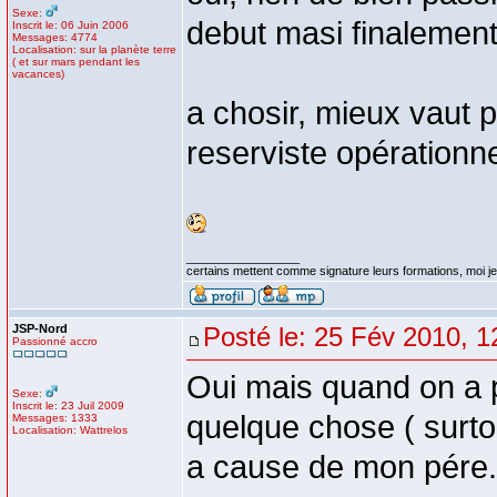
Sexe:
debut masi finalement
Inscrit le: 06 Juin 2006
Messages: 4774
Localisation: sur la planète terre
( et sur mars pendant les
vacances)
a chosir, mieux vaut p
reserviste opérationn
_________________
certains mettent comme signature leurs formations, moi je 
JSP-Nord
Posté le: 25 Fév 2010, 1
Passionné accro
Oui mais quand on a pa
Sexe:
Inscrit le: 23 Juil 2009
quelque chose ( surtou
Messages: 1333
Localisation: Wattrelos
a cause de mon pére...