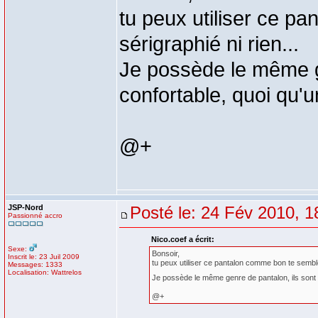
tu peux utiliser ce pa
sérigraphié ni rien...
Je possède le même ge
confortable, quoi qu'
@+
JSP-Nord
Posté le: 24 Fév 2010, 1
Passionné accro
Nico.coef a écrit:
Sexe:
Bonsoir,
Inscrit le: 23 Juil 2009
tu peux utiliser ce pantalon comme bon te semble, 
Messages: 1333
Localisation: Wattrelos
Je possède le même genre de pantalon, ils sont 
@+