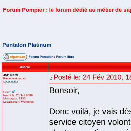
Forum Pompier : le forum dédié au métier de s
Pantalon Platinum
Forum Pompier
»
Forum libre
Auteur
JSP-Nord
Posté le: 24 Fév 2010, 1
Passionné accro
Bonsoir,
Sexe:
Inscrit le: 23 Juil 2009
Messages: 1333
Localisation: Wattrelos
Donc voilà, je vais dé
service citoyen volont