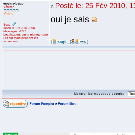
engins-bspp
Posté le: 25 Fév 2010, 1
Vétéran
oui je sais
Sexe:
Inscrit le: 06 Juin 2006
Messages: 4774
Localisation: sur la planète terre
( et sur mars pendant les
vacances)
Montrer les messages depuis:
Forum Pompier
»
Forum libre