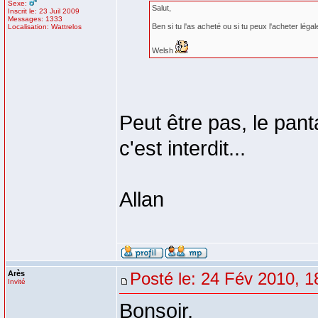
Sexe:
Salut,
Inscrit le: 23 Juil 2009
Messages: 1333
Ben si tu l'as acheté ou si tu peux l'acheter lég
Localisation: Wattrelos
Welsh
Peut être pas, le pan
c'est interdit...
Allan
Arès
Posté le: 24 Fév 2010, 1
Invité
Bonsoir,