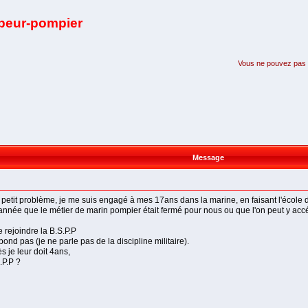
apeur-pompier
Vous ne pouvez pas pa
Message
un petit problème, je me suis engagé à mes 17ans dans la marine, en faisant l'éco
 d année que le métier de marin pompier était fermé pour nous ou que l'on peut y ac
e rejoindre la B.S.P.P
nd pas (je ne parle pas de la discipline militaire).
s je leur doit 4ans,
.P.P ?