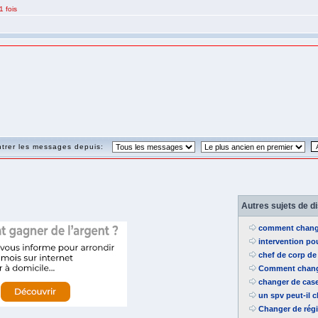
1 fois
trer les messages depuis:
Autres sujets de d
comment change
intervention po
chef de corp de 
Comment change
changer de cas
un spv peut-il 
Changer de rég