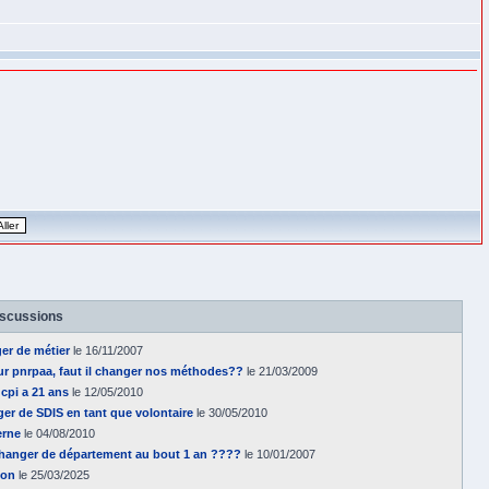
iscussions
r de métier
le 16/11/2007
ur pnrpaa, faut il changer nos méthodes??
le 21/03/2009
cpi a 21 ans
le 12/05/2010
r de SDIS en tant que volontaire
le 30/05/2010
erne
le 04/08/2010
changer de département au bout 1 an ????
le 10/01/2007
ion
le 25/03/2025