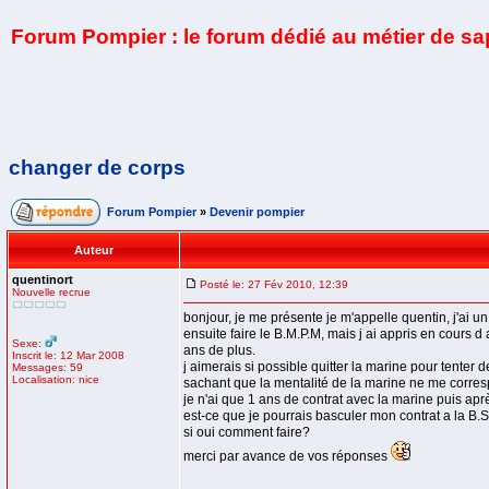
Forum Pompier : le forum dédié au métier de s
changer de corps
Forum Pompier
»
Devenir pompier
Auteur
quentinort
Posté le: 27 Fév 2010, 12:39
Nouvelle recrue
bonjour, je me présente je m'appelle quentin, j'ai 
ensuite faire le B.M.P.M, mais j ai appris en cours
Sexe:
ans de plus.
Inscrit le: 12 Mar 2008
j aimerais si possible quitter la marine pour tenter d
Messages: 59
Localisation: nice
sachant que la mentalité de la marine ne me correspo
je n'ai que 1 ans de contrat avec la marine puis aprè
est-ce que je pourrais basculer mon contrat a la B.S
si oui comment faire?
merci par avance de vos réponses