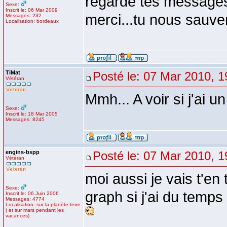
regarde tes messages 
Sexe:
Inscrit le: 06 Mar 2009
merci...tu nous sauvera
Messages: 232
Localisation: bordeaux
TiMat
Posté le: 07 Mar 2010, 1
Vétéran
Mmh... A voir si j'ai 
Sexe:
Inscrit le: 18 Mar 2005
Messages: 8245
engins-bspp
Posté le: 07 Mar 2010, 1
Vétéran
moi aussi je vais t'en
Sexe:
graph si j'ai du temp
Inscrit le: 06 Juin 2006
Messages: 4774
Localisation: sur la planète terre
( et sur mars pendant les
vacances)
_________________