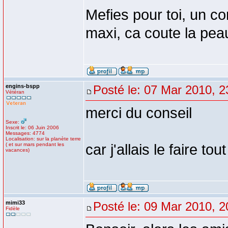
Mefies pour toi, un co
maxi, ca coute la pea
engins-bspp
Posté le: 07 Mar 2010, 2
Vétéran
merci du conseil
Sexe:
Inscrit le: 06 Juin 2006
Messages: 4774
Localisation: sur la planète terre
( et sur mars pendant les
car j'allais le faire to
vacances)
mimi33
Posté le: 09 Mar 2010, 2
Fidèle