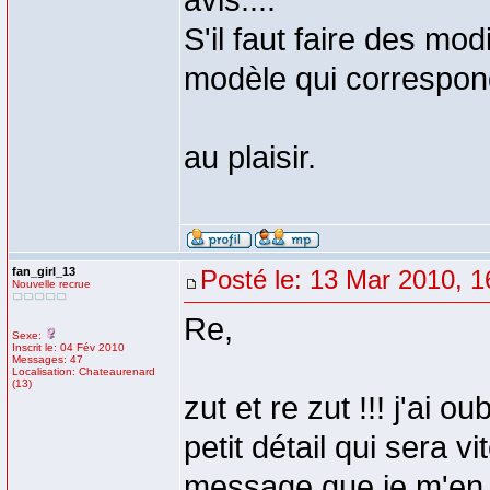
avis....
S'il faut faire des modi
modèle qui correspon
au plaisir.
fan_girl_13
Posté le: 13 Mar 2010, 1
Nouvelle recrue
Re,
Sexe:
Inscrit le: 04 Fév 2010
Messages: 47
Localisation: Chateaurenard
(13)
zut et re zut !!! j'ai o
petit détail qui sera vi
message que je m'en 