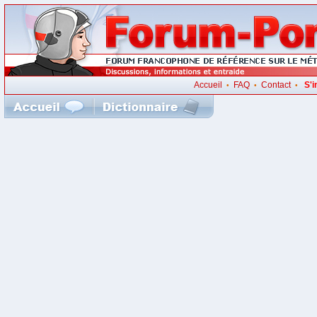
Accueil
FAQ
Contact
S'i
•
•
•