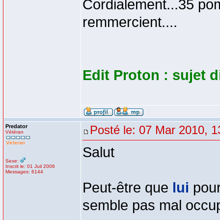
Cordialement...35 pom
remmercient....
Edit Proton : sujet di
Predator
Posté le: 07 Mar 2010, 1
Vétéran
Salut
Sexe:
Inscrit le: 01 Juil 2006
Messages: 6144
Peut-être que
lui
pour
semble pas mal occu