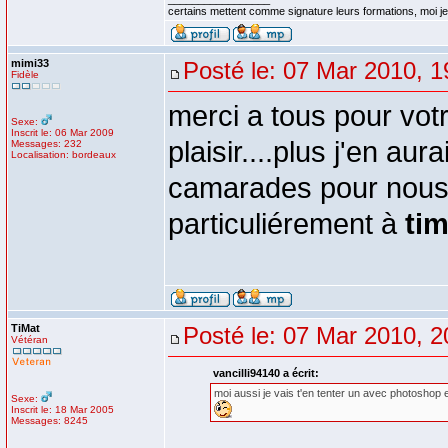
certains mettent comme signature leurs formations, moi je 
mimi33
Posté le: 07 Mar 2010, 1
Fidèle
merci a tous pour vot
Sexe:
Inscrit le: 06 Mar 2009
plaisir....plus j'en a
Messages: 232
Localisation: bordeaux
camarades pour nous a
particuliérement à
tim
TiMat
Posté le: 07 Mar 2010, 2
Vétéran
vancilli94140 a écrit:
moi aussi je vais t'en tenter un avec photoshop e
Sexe:
Inscrit le: 18 Mar 2005
Messages: 8245