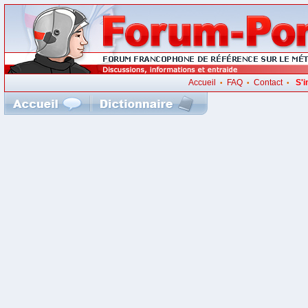
Accueil
FAQ
Contact
S'i
•
•
•