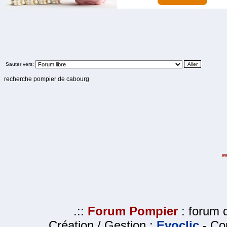
Sauter vers:
recherche pompier de cabourg
.::
Forum Pompier
: forum d
Création / Gestion :
Evoclic
- Cop