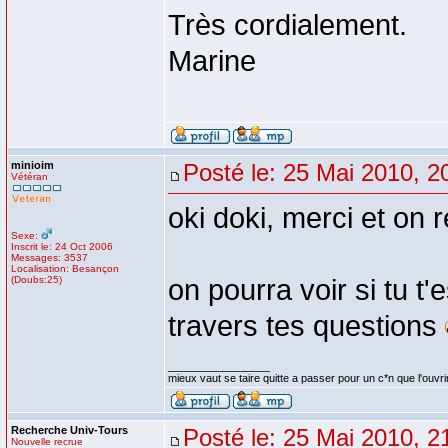
Très cordialement.
Marine
minioim
Posté le: 25 Mai 2010, 2
Vétéran
oki doki, merci et on 
Sexe:
Inscrit le: 24 Oct 2006
Messages: 3537
Localisation: Besançon
(Doubs:25)
on pourra voir si tu t
travers tes questions
_________________
mieux vaut se taire quitte a passer pour un c*n que l'ouvri
Recherche Univ-Tours
Posté le: 25 Mai 2010, 2
Nouvelle recrue