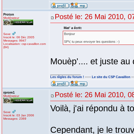
Proton
Posté le: 26 Mai 2010, 0
Modérateur
Mat' a écrit:
Bonjour
Sexe:
Inscrit le: 06 Déc 2005
Messages: 9947
SPV, tu peux envoyer les questions :-)
Localisation: csp-cavaillon.com
(84)
Mouèp'.... et juste au
_________________
Les règles du forum !
-----
Le site du CSP Cavaillon
--
rprom1
Posté le: 26 Mai 2010, 0
Modérateur
Voilà, j'ai répondu à t
Sexe:
Inscrit le: 03 Jan 2006
Messages: 2369
Cependant, je le trou