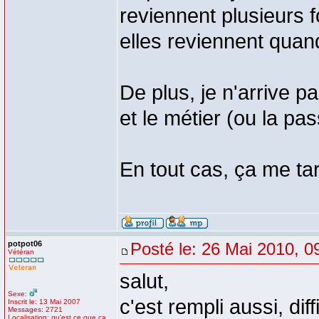
reviennent plusieurs f
elles reviennent qua
De plus, je n'arrive pa
et le métier (ou la pa
En tout cas, ça me tar
potpot06
Posté le: 26 Mai 2010, 0
Vétéran
salut,
Sexe:
c'est rempli aussi, di
Inscrit le: 13 Mai 2007
Messages: 2721
Localisation: qu'est ce que ça