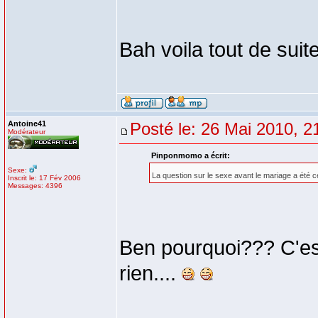
Bah voila tout de suit
Antoine41
Posté le: 26 Mai 2010, 2
Modérateur
Pinponmomo a écrit:
Sexe:
La question sur le sexe avant le mariage a été c
Inscrit le: 17 Fév 2006
Messages: 4396
Ben pourquoi??? C'es
rien....