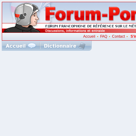
Accueil
FAQ
Contact
S'i
•
•
•