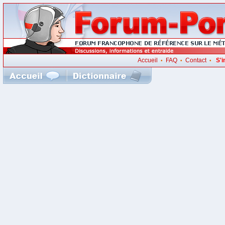
Accueil
FAQ
Contact
S'i
•
•
•