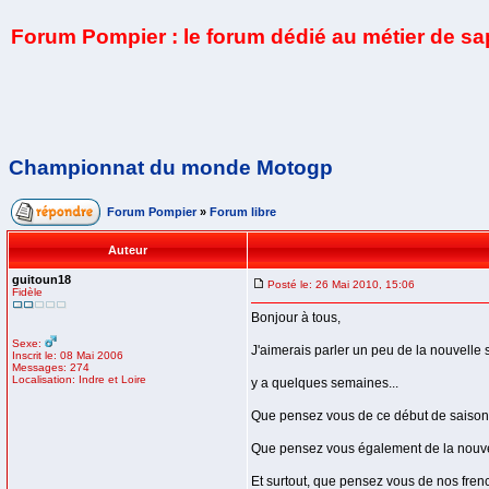
Forum Pompier : le forum dédié au métier de s
Championnat du monde Motogp
Forum Pompier
»
Forum libre
Auteur
guitoun18
Posté le: 26 Mai 2010, 15:06
Fidèle
Bonjour à tous,
Sexe:
J'aimerais parler un peu de la nouvelle 
Inscrit le: 08 Mai 2006
Messages: 274
Localisation: Indre et Loire
y a quelques semaines...
Que pensez vous de ce début de saison
Que pensez vous également de la nouve
Et surtout, que pensez vous de nos fren