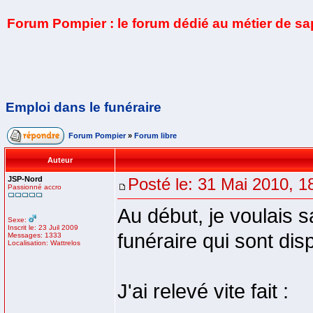
Forum Pompier : le forum dédié au métier de s
Emploi dans le funéraire
Forum Pompier
»
Forum libre
Auteur
JSP-Nord
Posté le: 31 Mai 2010, 1
Passionné accro
Au début, je voulais s
Sexe:
Inscrit le: 23 Juil 2009
funéraire qui sont di
Messages: 1333
Localisation: Wattrelos
J'ai relevé vite fait :