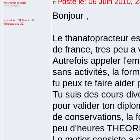
Posté le: 06 Juin 2010, 
Nouvelle recrue
Bonjour ,
Inscrit le: 18 Mai 2010
Messages: 32
Le thanatopracteur es
de france, tres peu a 
Autrefois appeler l'e
sans activités, la for
tu peux te faire aider
Tu suis des cours div
pour valider ton dipl
de conservations, la 
peu d'heures THEO
Le metier consicte a e