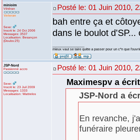
minioim
Posté le: 01 Juin 2010, 
Vétéran
bah entre ça et côtoye
Sexe:
dans le boulot d'SP.
Inscrit le: 24 Oct 2006
Messages: 3537
Localisation: Besançon
(Doubs:25)
_________________
mieux vaut se taire quitte a passer pour un c*n que l'ouvri
JSP-Nord
Posté le: 01 Juin 2010, 
Passionné accro
Maximespv a écrit
Sexe:
Inscrit le: 23 Juil 2009
Messages: 1333
JSP-Nord a écr
Localisation: Wattrelos
En revanche, j'a
funéraire pleur