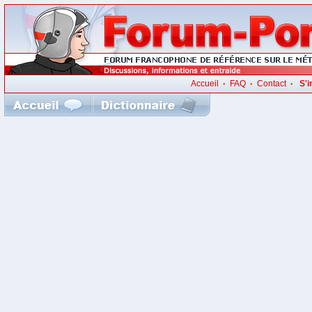
Accueil
FAQ
Contact
S'i
•
•
•