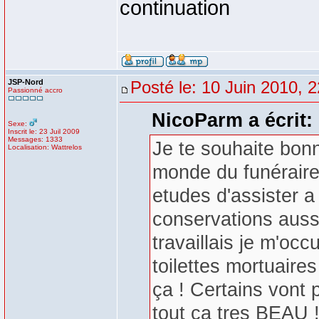
continuation
JSP-Nord
Posté le: 10 Juin 2010, 
Passionné accro
NicoParm a écrit:
Sexe:
Inscrit le: 23 Juil 2009
Messages: 1333
Je te souhaite bonn
Localisation: Wattrelos
monde du funéraire 
etudes d'assister a
conservations aussi
travaillais je m'oc
toilettes mortuaire
ça ! Certains vont 
tout ca tres BEAU 