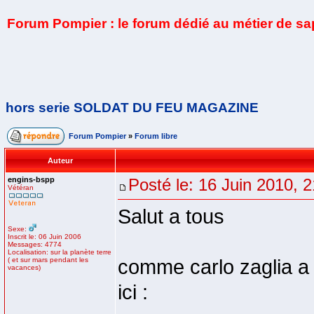
Forum Pompier : le forum dédié au métier de s
hors serie SOLDAT DU FEU MAGAZINE
Forum Pompier
»
Forum libre
Auteur
engins-bspp
Posté le: 16 Juin 2010, 
Vétéran
Salut a tous
Sexe:
Inscrit le: 06 Juin 2006
Messages: 4774
Localisation: sur la planète terre
( et sur mars pendant les
comme carlo zaglia a de
vacances)
ici :