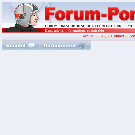
Accueil
FAQ
Contact
S'i
•
•
•