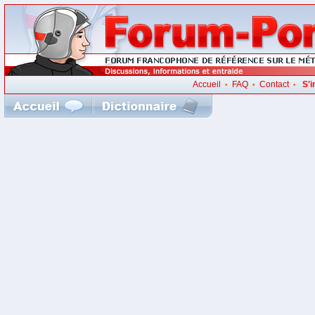
Accueil
FAQ
Contact
S'i
•
•
•