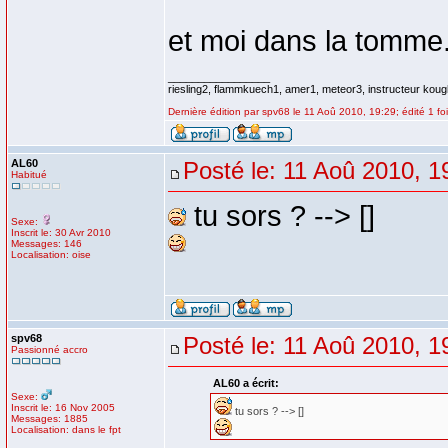
et moi dans la tomme.
_________________
riesling2, flammkuech1, amer1, meteor3, instructeur koug
Dernière édition par spv68 le 11 Aoû 2010, 19:29; édité 1 fo
AL60
Posté le: 11 Aoû 2010, 1
Habitué
tu sors ? --> []
Sexe:
Inscrit le: 30 Avr 2010
Messages: 146
Localisation: oise
spv68
Posté le: 11 Aoû 2010, 1
Passionné accro
AL60 a écrit:
Sexe:
Inscrit le: 16 Nov 2005
tu sors ? --> []
Messages: 1885
Localisation: dans le fpt