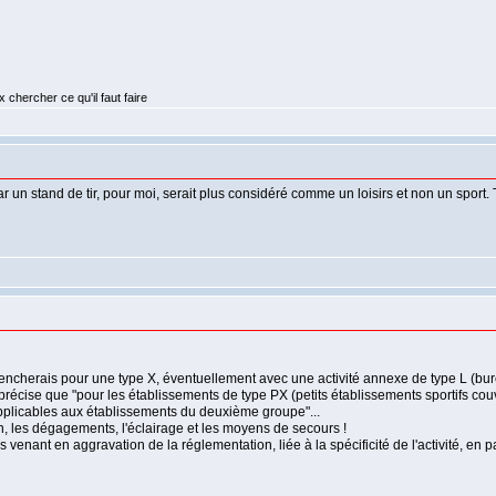
 chercher ce qu'il faut faire
car un stand de tir, pour moi, serait plus considéré comme un loisirs et non un sport
 pencherais pour une type X, éventuellement avec une activité annexe de type L (bu
cise que "pour les établissements de type PX (petits établissements sportifs couvert
pplicables aux établissements du deuxième groupe"...
on, les dégagements, l'éclairage et les moyens de secours !
venant en aggravation de la réglementation, liée à la spécificité de l'activité, en pa