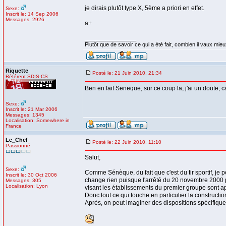
je dirais plutôt type X, 5ème a priori en effet.
Sexe:
Inscrit le: 14 Sep 2006
Messages: 2926
a+
_________________
Plutôt que de savoir ce qui a été fait, combien il vaux mieux
Riquette
Posté le: 21 Juin 2010, 21:34
Référent SDIS-CS
Ben en fait Seneque, sur ce coup la, j'ai un doute, 
Sexe:
Inscrit le: 21 Mar 2006
Messages: 1345
Localisation: Somewhere in
France
Le_Chef
Posté le: 22 Juin 2010, 11:10
Passionné
Salut,
Sexe:
Comme Sénèque, du fait que c'est du tir sportif, je
Inscrit le: 30 Oct 2006
change rien puisque l'arrêté du 20 novembre 2000 pré
Messages: 305
Localisation: Lyon
visant les établissements du premier groupe sont a
Donc tout ce qui touche en particulier la constructi
Après, on peut imaginer des dispositions spécifiques 