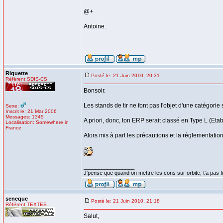
@+
Antoine.
Riquette
Posté le: 21 Juin 2010, 20:31
Référent SDIS-CS
Bonsoir.
Les stands de tir ne font pas l'objet d'une catégorie
Sexe:
Inscrit le: 21 Mar 2006
Messages: 1345
A priori, donc, ton ERP serait classé en Type L (Etab
Localisation: Somewhere in
France
Alors mis à part les précautions et la réglementati
_________________
J'pense que quand on mettre les cons sur orbite, t'a pas fin
seneque
Posté le: 21 Juin 2010, 21:18
Référent TEXTES
Salut,