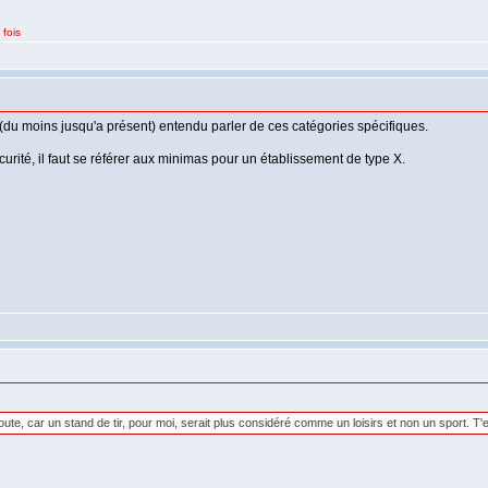
 fois
 (du moins jusqu'a présent) entendu parler de ces catégories spécifiques.
curité, il faut se référer aux minimas pour un établissement de type X.
doute, car un stand de tir, pour moi, serait plus considéré comme un loisirs et non un sport. T