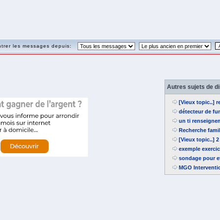
trer les messages depuis:
Autres sujets de d
[Vieux topic..] 
détecteur de fu
un ti renseigne
Recherche fami
[Vieux topic..] 
exemple exercic
sondage pour et
MGO Interventi