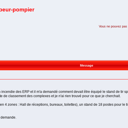
apeur-pompier
Vous ne pouvez pas pa
Message
 incendie des ERP et il m'a demandé comment devait être équipé le stand de tir sport
ste de classement des complexes et je n'ai rien trouvé pour ce que je cherchait.
i en 4 zones : Hall de réceptions, bureaux, toilettes), un stand de 18 postes pour le
a demande.