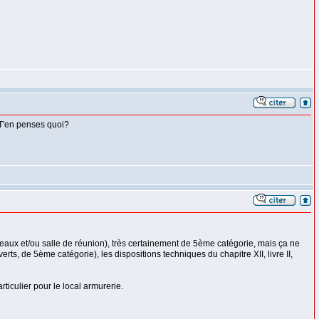
. T'en penses quoi?
reaux et/ou salle de réunion), très certainement de 5ème catégorie, mais ça ne
s, de 5ème catégorie), les dispositions techniques du chapitre XII, livre II,
rticulier pour le local armurerie.