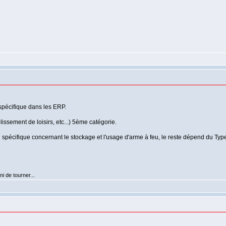
 spécifique dans les ERP.
lissement de loisirs, etc...) 5ème catégorie.
on spécifique concernant le stockage et l'usage d'arme à feu, le reste dépend du Ty
i de tourner...