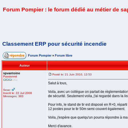
Forum Pompier : le forum dédié au métier de s
Classement ERP pour sécurité incendie
Forum Pompier
»
Forum libre
Auteur
spvantoine
Posté le: 21 Juin 2010, 12:53
Passionné
Salut à tous,
Sexe:
Voila, avec un collègue on parlait de règlementation
Inscrit le: 22 Juil 2008
de sécurité. Seulement voila, j'ai regardé dans la li
Messages: 383
Pour info, le stand de tir est disposé en R+0, répart
12 postes pour le tir 50m semi couvert également.
Voila, j'espère que quelqu'un pourra répondre à m
Merci d'avance.