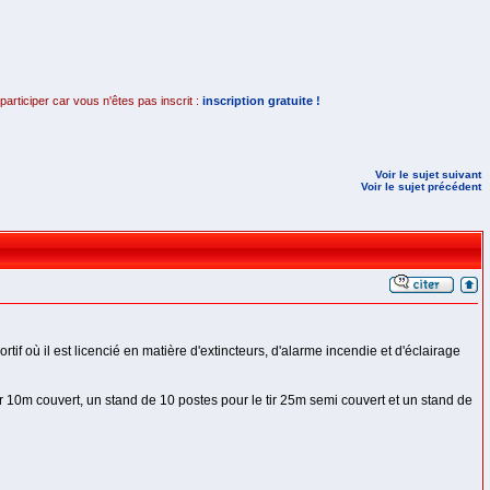
rticiper car vous n'êtes pas inscrit :
inscription gratuite !
Voir le sujet suivant
Voir le sujet précédent
if où il est licencié en matière d'extincteurs, d'alarme incendie et d'éclairage
 tir 10m couvert, un stand de 10 postes pour le tir 25m semi couvert et un stand de