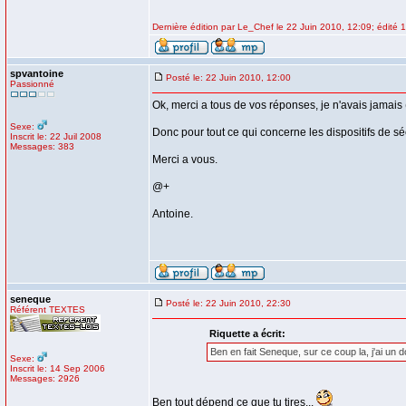
Dernière édition par Le_Chef le 22 Juin 2010, 12:09; édité 1
spvantoine
Posté le: 22 Juin 2010, 12:00
Passionné
Ok, merci a tous de vos réponses, je n'avais jamais
Sexe:
Donc pour tout ce qui concerne les dispositifs de sé
Inscrit le: 22 Juil 2008
Messages: 383
Merci a vous.
@+
Antoine.
seneque
Posté le: 22 Juin 2010, 22:30
Référent TEXTES
Riquette a écrit:
Ben en fait Seneque, sur ce coup la, j'ai un 
Sexe:
Inscrit le: 14 Sep 2006
Messages: 2926
Ben tout dépend ce que tu tires...