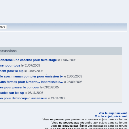
iscussions
recherche une caserne pour faire stage
le 17/07/2005
mer pour tous
le 31/07/2005
ment pour le bip
le 04/08/2005
lle avec maman pompier pour émission tv
le 11/08/2005
2 ans fermes pour 5 morts... Inadmissible...
le 28/09/2005
es pour passer le concour
le 03/11/2005
udes sur les sp
le 03/11/2005
on pour deblocage d ascenseur
le 21/11/2005
Voir le sujet suivant
Voir le sujet précédent
Vous
ne pouvez pas
poster de nouveaux sujets dans ce forum
Vous
ne pouvez pas
répondre aux sujets dans ce forum
Vous
ne pouvez pas
éditer vos messages dans ce forum
Vous
ne pouvez pas
supprimer vos messages dans ce forum