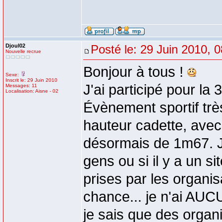
Djoul02
Posté le: 29 Juin 2010, 
Nouvelle recrue
Bonjour à tous !
Sexe:
Inscrit le: 29 Juin 2010
J'ai participé pour la 
Messages: 11
Localisation: Aisne - 02
Évènement sportif tr
hauteur cadette, avec
désormais de 1m67. J'
gens ou si il y a un si
prises par les organi
chance... je n'ai AU
je sais que des organ