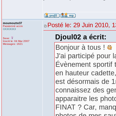
moumoutte37
Posté le: 29 Juin 2010, 
Passionné accro
Djoul02 a écrit:
Sexe:
Inscrit le: 04 Mar 2007
Messages: 1621
Bonjour à tous !
J'ai participé pour 
Évènement sportif 
en hauteur cadette,
est désormais de 1m
connaissez des gens
apparaitre les phot
FINAT ? Car, manq
photos de mes saut