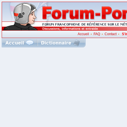
Accueil
FAQ
Contact
S'i
•
•
•