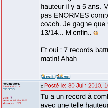
hauteur il y a 5 ans.
pas ENORMES comparé
coach. Je gagne que 9 
13/14... M'enfin..
Et oui : 7 records batt
matin! Ahah
moumoutte37
Posté le: 30 Juin 2010, 
Passionné accro
Tu a un record à comb
Sexe:
Inscrit le: 04 Mar 2007
avec une telle hauteu
Messages: 1621