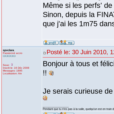
Même si les perfs' de 
Sinon, depuis la FINAT
que j'ai les 1m75 dans
spvclara
Posté le: 30 Juin 2010, 
Passionné accro
Bonjour à tous et féli
Sexe:
Inscrit le: 16 Déc 2008
!!
Messages: 1895
Localisation: Ain
Je serais curieuse de
_________________
Pendant que tu n'es pas à la salle, quelqu'un est en train d