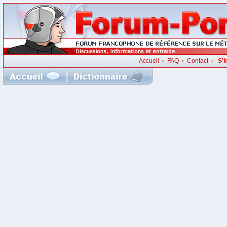
Accueil
FAQ
Contact
S'i
•
•
•