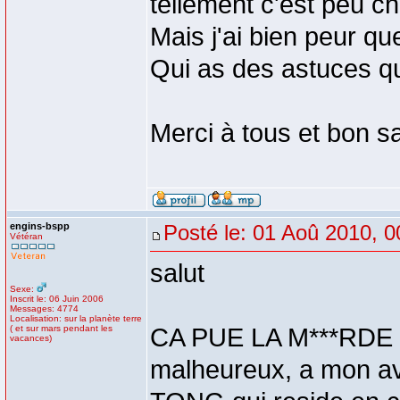
tellement c'est peu ch
Mais j'ai bien peur qu
Qui as des astuces qu
Merci à tous et bon s
engins-bspp
Posté le: 01 Aoû 2010, 0
Vétéran
salut
Sexe:
Inscrit le: 06 Juin 2006
Messages: 4774
Localisation: sur la planète terre
( et sur mars pendant les
CA PUE LA M***RDE t
vacances)
malheureux, a mon avi