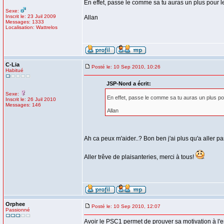
En effet, passe le comme sa tu auras un plus pour 
Sexe:
Inscrit le: 23 Juil 2009
Allan
Messages: 1333
Localisation: Wattrelos
C-Lia
Posté le: 10 Sep 2010, 10:26
Habitué
JSP-Nord a écrit:
Sexe:
En effet, passe le comme sa tu auras un plus p
Inscrit le: 26 Juil 2010
Messages: 146
Allan
Ah ca peux m'aider..? Bon ben j'ai plus qu'a aller p
Aller trêve de plaisanteries, merci à tous!
Orphee
Posté le: 10 Sep 2010, 12:07
Passionné
Avoir le PSC1 permet de prouver sa motivation à l'em