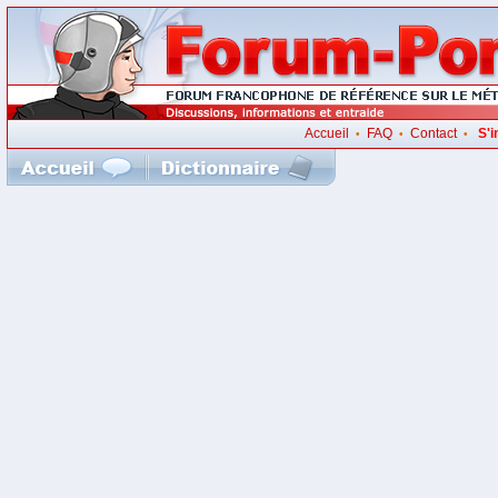
Accueil
FAQ
Contact
S'i
•
•
•