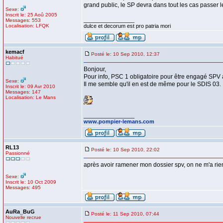
grand public, le SP devra dans tout les cas passer 
Sexe:
Inscrit le: 25 Aoû 2005
_________________
Messages: 553
Localisation: LFQK
dulce et decorum est pro patria mori
kemacf
Posté le: 10 Sep 2010, 12:37
Habitué
Bonjour,
Pour info, PSC 1 obligatoire pour être engagé SPV 
Sexe:
Il me semble qu'il en est de même pour le SDIS 03.
Inscrit le: 09 Avr 2010
Messages: 147
Localisation: Le Mans
_________________
www.pompier-lemans.com
RL13
Posté le: 10 Sep 2010, 22:02
Passionné
après avoir ramener mon dossier spv, on ne m'a rie
Sexe:
Inscrit le: 10 Oct 2009
Messages: 495
AuRa_BuG
Posté le: 11 Sep 2010, 07:44
Nouvelle recrue