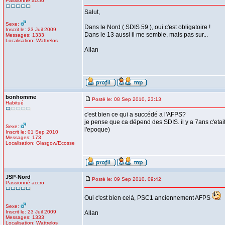
Passionné accro
Salut,
Sexe:
Dans le Nord ( SDIS 59 ), oui c'est obligatoire !
Inscrit le: 23 Juil 2009
Dans le 13 aussi il me semble, mais pas sur...
Messages: 1333
Localisation: Wattrelos
Allan
bonhomme
Posté le: 08 Sep 2010, 23:13
Habitué
c'est bien ce qui a succédé a l'AFPS?
je pense que ca dépend des SDIS. il y a 7ans c'eta
Sexe:
l'epoque)
Inscrit le: 01 Sep 2010
Messages: 173
Localisation: Glasgow/Ecosse
JSP-Nord
Posté le: 09 Sep 2010, 09:42
Passionné accro
Oui c'est bien celà, PSC1 anciennement AFPS
Sexe:
Inscrit le: 23 Juil 2009
Allan
Messages: 1333
Localisation: Wattrelos