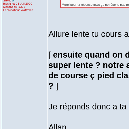
Sexe:
Inscrit le: 23 Juil 2009
Merci pour ta réponse mais ça ne répond pas trè
Messages: 1333
Localisation: Wattrelos
Allure lente tu cours 
[
ensuite quand on dit
super lente ? notre 
de course ç pied cl
?
]
Je réponds donc a ta 
Allan