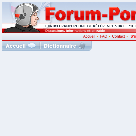
Accueil
FAQ
Contact
S'i
•
•
•