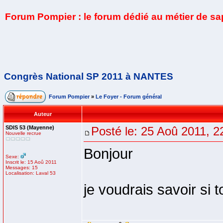
Forum Pompier : le forum dédié au métier de s
Congrès National SP 2011 à NANTES
Forum Pompier
»
Le Foyer - Forum général
Auteur
SDIS 53 (Mayenne)
Posté le: 25 Aoû 2011, 2
Nouvelle recrue
Bonjour
Sexe:
Inscrit le: 15 Aoû 2011
Messages: 15
Localisation: Laval 53
je voudrais savoir si 