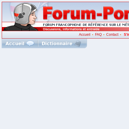
Accueil
FAQ
Contact
S'i
•
•
•