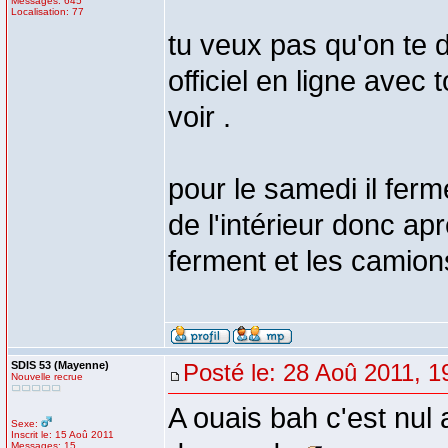
Messages: 645
Localisation: 77
tu veux pas qu'on te d
officiel en ligne avec 
voir .
pour le samedi il ferm
de l'intérieur donc ap
ferment et les camion
SDIS 53 (Mayenne)
Posté le: 28 Aoû 2011, 1
Nouvelle recrue
A ouais bah c'est nul a
Sexe:
Inscrit le: 15 Aoû 2011
Messages: 15