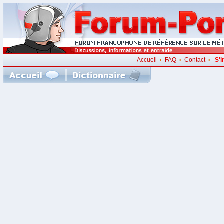
Accueil
FAQ
Contact
S'i
•
•
•