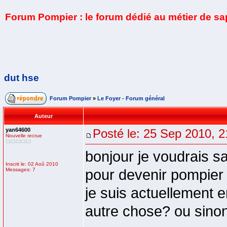
Forum Pompier : le forum dédié au métier de s
dut hse
Forum Pompier
»
Le Foyer - Forum général
Auteur
yan64600
Posté le: 25 Sep 2010, 2
Nouvelle recrue
bonjour je voudrais s
Inscrit le: 02 Aoû 2010
Messages: 7
pour devenir pompier
je suis actuellement 
autre chose? ou sinon