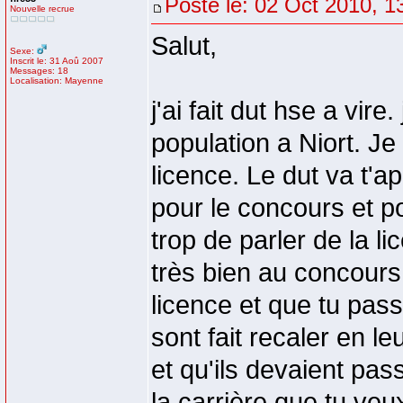
Posté le: 02 Oct 2010, 1
Nouvelle recrue
Salut,
Sexe:
Inscrit le: 31 Aoû 2007
Messages: 18
Localisation: Mayenne
j'ai fait dut hse a vire
population a Niort. Je 
licence. Le dut va t'a
pour le concours et p
trop de parler de la li
très bien au concours d
licence et que tu pas
sont fait recaler en le
et qu'ils devaient pass
la carrière que tu veux