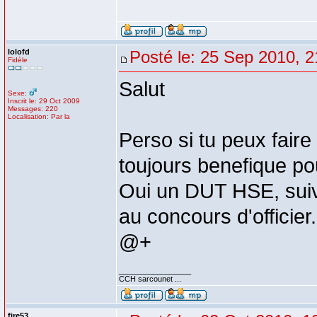
lolofd
Posté le: 25 Sep 2010, 2
Fidèle
Salut
Sexe:
Inscrit le: 29 Oct 2009
Messages: 220
Localisation: Par la
Perso si tu peux faire
toujours benefique pour
Oui un DUT HSE, suivi
au concours d'officier.
@+
_________________
CCH sarcounet ...
fire53