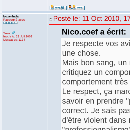
boxerfada
Posté le: 11 Oct 2010, 1
Passionné accro
Nico.coef a écrit:
Sexe:
Inscrit le: 21 Juil 2007
Messages: 1154
Je respecte vos avi
une chose.
Mais bon sang, un 
critiquez un compo
comportement très c
Le respect, ça mar
savoir en prendre "
correct. Je sais pa
d'être violent dans
"professionnalisme"