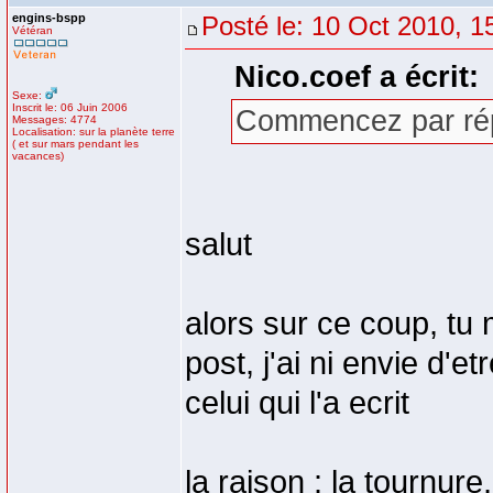
engins-bspp
Posté le: 10 Oct 2010, 1
Vétéran
Nico.coef a écrit:
Sexe:
Inscrit le: 06 Juin 2006
Commencez par rép
Messages: 4774
Localisation: sur la planète terre
( et sur mars pendant les
vacances)
salut
alors sur ce coup, tu
post, j'ai ni envie d'e
celui qui l'a ecrit
la raison : la tournure