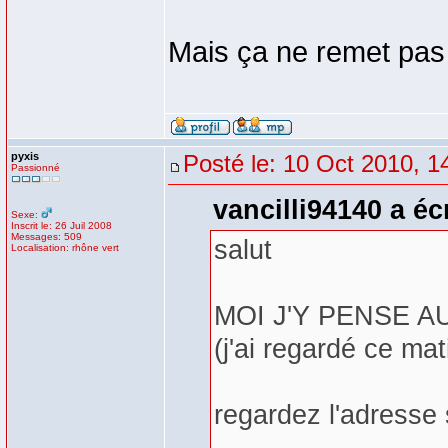
Mais ça ne remet pas 
pyxis
Posté le: 10 Oct 2010, 1
Passionné
vancilli94140 a écr
Sexe:
Inscrit le: 26 Juil 2008
Messages: 509
salut
Localisation: rhône vert
MOI J'Y PENSE A
(j'ai regardé ce mat
regardez l'adresse