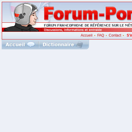
Accueil
FAQ
Contact
S'i
•
•
•