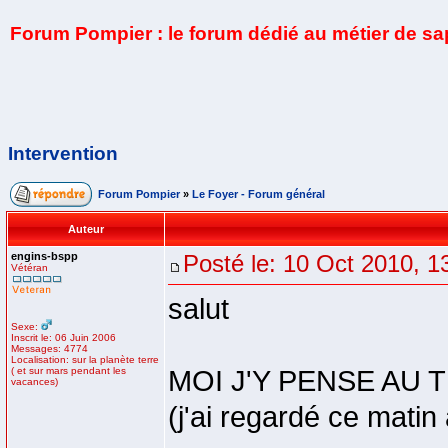
Forum Pompier : le forum dédié au métier de s
Intervention
Forum Pompier
»
Le Foyer - Forum général
Auteur
engins-bspp
Posté le: 10 Oct 2010, 1
Vétéran
salut
Sexe:
Inscrit le: 06 Juin 2006
Messages: 4774
Localisation: sur la planète terre
( et sur mars pendant les
MOI J'Y PENSE AU T
vacances)
(j'ai regardé ce matin