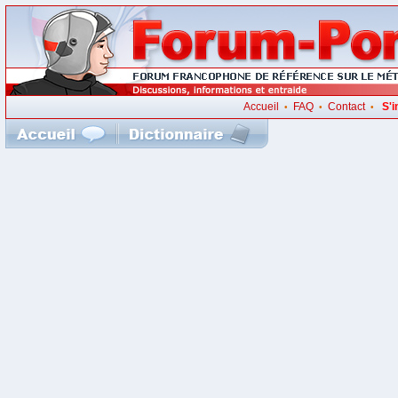
Accueil
FAQ
Contact
S'i
•
•
•