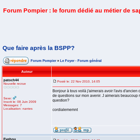
Forum Pompier : le forum dédié au métier de s
Que faire après la BSPP?
Forum Pompier
»
Le Foyer - Forum général
Auteur
patoch44
Posté le: 22 Nov 2010, 14:05
Nouvelle recrue
Bonjour à tous voilà j'aimerais avoir l'avis d'anci
de questions sur mon avenir. J aimerais beaucoup rev
Sexe:
question?
Inscrit le: 08 Juin 2009
Messages: 7
Localisation: nantes
cordialememnt
Evehou