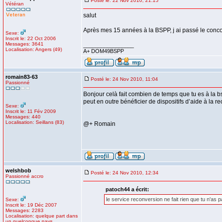
Posté le: 22 Nov 2010, 21:15
Vétéran
salut
Après mes 15 années à la BSPP, j ai passé le concou
Sexe:
Inscrit le: 22 Oct 2006
Messages: 3641
_________________
Localisation: Angers (49)
A+ DOM49BSPP
romain83-63
Posté le: 24 Nov 2010, 11:04
Passionné
Bonjour celà fait combien de temps que tu es à la b
peut en outre bénéficier de dispositifs d’aide à la r
Sexe:
Inscrit le: 11 Fév 2009
Messages: 440
Localisation: Seillans (83)
@+ Romain
welshbob
Posté le: 24 Nov 2010, 12:34
Passionné accro
patoch44 a écrit:
le service reconversion ne fait rien que tu n'as 
Sexe:
Inscrit le: 19 Déc 2007
Messages: 2283
Localisation: quelque part dans
un quelconque pays