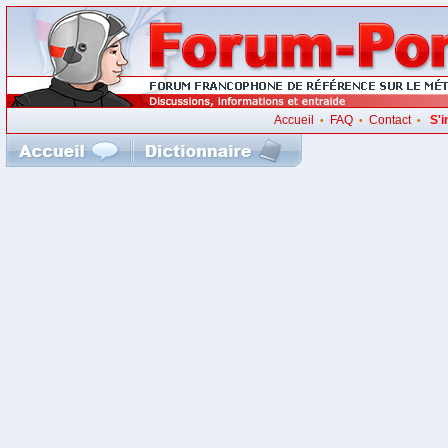
Accueil
FAQ
Contact
S'i
•
•
•