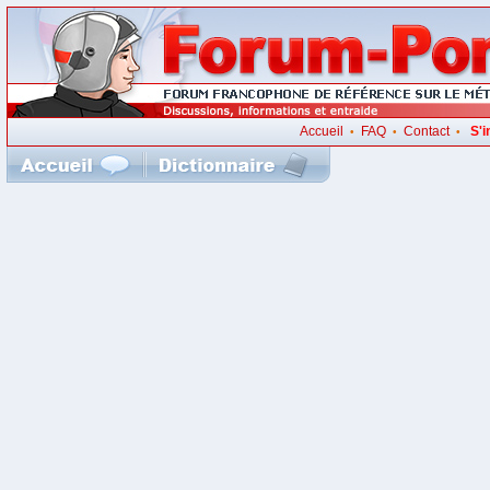
Accueil
FAQ
Contact
S'i
•
•
•