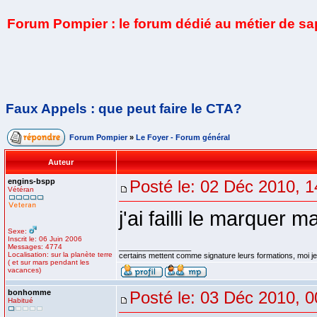
Forum Pompier : le forum dédié au métier de s
Faux Appels : que peut faire le CTA?
Forum Pompier
»
Le Foyer - Forum général
Auteur
engins-bspp
Posté le: 02 Déc 2010, 1
Vétéran
j'ai failli le marquer m
Sexe:
Inscrit le: 06 Juin 2006
Messages: 4774
_________________
Localisation: sur la planète terre
certains mettent comme signature leurs formations, moi je 
( et sur mars pendant les
vacances)
bonhomme
Posté le: 03 Déc 2010, 0
Habitué