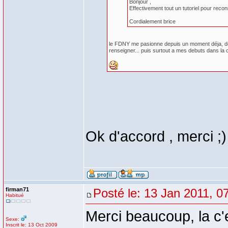
Bonjour ,
Effectivement tout un tutoriel pour recon
Cordialement brice
le FDNY me pasionne depuis un moment déja, donc
renseigner... puis surtout a mes debuts dans la co
Ok d'accord , merci ;)
firman71
Posté le: 13 Jan 2011, 0
Habitué
Merci beaucoup, la c'e
Sexe:
Inscrit le: 13 Oct 2009