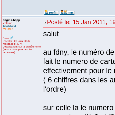
engins-bspp
Posté le: 15 Jan 2011, 1
Vétéran
salut
Sexe:
Inscrit le: 06 Juin 2006
Messages: 4774
Localisation: sur la planète terre
( et sur mars pendant les
au fdny, le numéro de 
vacances)
fait le numero de car
effectivement pour le 
( 6 chiffres dans les 
l'ordre)
sur celle la le numer