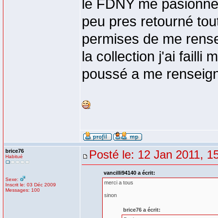
le FDNY me pasionne 
peu pres retourné tout
permises de me rensei
la collection j'ai faill
poussé a me renseign
brice76
Posté le: 12 Jan 2011, 1
Habitué
vancilli94140 a écrit:
Sexe:
merci a tous
Inscrit le: 03 Déc 2009
Messages: 100
sinon
brice76 a écrit: