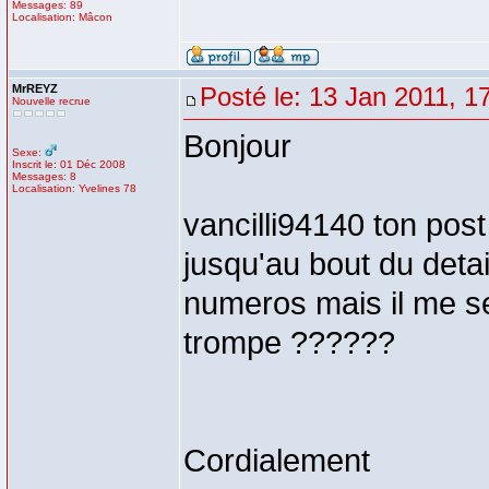
Messages: 89
Localisation: Mâcon
MrREYZ
Posté le: 13 Jan 2011, 1
Nouvelle recrue
Bonjour
Sexe:
Inscrit le: 01 Déc 2008
Messages: 8
Localisation: Yvelines 78
vancilli94140 ton post
jusqu'au bout du deta
numeros mais il me s
trompe ??????
Cordialement