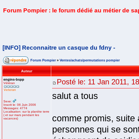
Forum Pompier : le forum dédié au métier de s
[INFO] Reconnaitre un casque du fdny -
Forum Pompier
»
Ventes/achats/permutations pompier
Auteur
engins-bspp
Posté le: 11 Jan 2011, 1
Vétéran
salut a tous
Sexe:
Inscrit le: 06 Juin 2006
Messages: 4774
Localisation: sur la planète terre
( et sur mars pendant les
comme promis, suite a
vacances)
personnes qui se sont