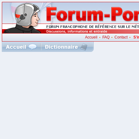
Accueil
FAQ
Contact
S'i
•
•
•