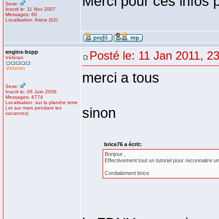
Merci pour ces infos 
Sexe:
Inscrit le: 11 Nov 2007
Messages: 60
Localisation: Aisne (02)
engins-bspp
Posté le: 11 Jan 2011, 2
Vétéran
merci a tous
Sexe:
Inscrit le: 06 Juin 2006
Messages: 4774
Localisation: sur la planète terre
( et sur mars pendant les
sinon
vacances)
brice76 a écrit:
Bonjour ,
Effectivement tout un tutoriel pour reconnaitre u
Cordialement brice