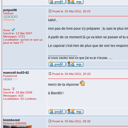
potpot06
Posté le: 03 Mai 2011, 20:25
Vétéran
salut ,
non pas de livre pour s'y préparer , tu sais le plus 
Sexe:
Inscrit le: 13 Mai 2007
Messages: 2721
A partir de ce moment là ça va bien se passer et tu e
Localisation: qu'est ce que ça
peut te faire ??
Le caporal c'est rien de plus que de voir les respon
_________________
si vous saviez tout ce que j'ai ou je n'ai pas .....
mamzell-bull3-62
Posté le: 04 Mai 2011, 20:33
Passionné
merci de ta réponse
Sexe:
Inscrit le: 29 Mai 2008
à Bientôt !
Messages: 410
Localisation: 62 Lumbres
brembored
Posté le: 05 Mai 2011, 09:36
Référent ENGINS