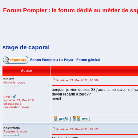
Forum Pompier : le forum dédié au métier de s
stage de caporal
Forum Pompier
»
Le Foyer - Forum général
Auteur
biniam
Posté le: 21 Mar 2011, 18:50
Nouvelle recrue
bonjour, je vien du sdis 38 j'aurai aimé savoir si i
devoir repartir à zero??
Sexe:
merci
Inscrit le: 21 Mar 2011
Messages: 3
Localisation: isere
boxerfada
Posté le: 21 Mar 2011, 19:12
Passionné accro