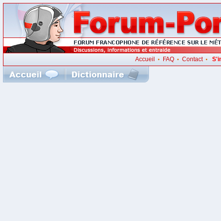
Accueil
FAQ
Contact
S'i
•
•
•