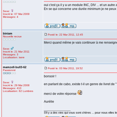
oui c'est ça il y a un module INC, DIV ... et un autr
En se qui concerne une durée minimum je ne peux p
Sexe:
Inscrit le: 07 Mai 2009
Messages: 4
biniam
Posté le: 22 Mar 2011, 12:45
Nouvelle recrue
Merci quand même je vais continuer à me renseign
Sexe:
Inscrit le: 21 Mar 2011
Messages: 3
Localisation: isere
mamzell-bull3-62
Posté le: 03 Mai 2011, 19:52
Passionné
bonsoir !
Sexe:
en parlant de cabo, existe t-il un genre de livret de 
Inscrit le: 29 Mai 2008
Messages: 410
Localisation: 62 Lumbres
merci de votre réponse
Aurélie
_________________
S'il y a des vies qui vous sont chères ... pour nous elles le