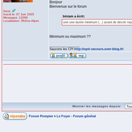
Bonjour
Bienvenue sur le forum
Sexe:
Inscrit le: 07 Juin 2005
biniam a écrit:
Messages: 12099
Localisation: Rhône-Alpes
une une durée minimum (...) avant de devoir repa
Minimum ou maximum ??
_________________
Sauvons les CPI
http://opti-secours.over-blog.fr/
Montrer les messages depuis:
Forum Pompier
»
Le Foyer - Forum général