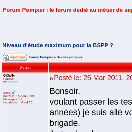
Forum Pompier : le forum dédié au métier de s
Niveau d'étude maximum pour la BSPP ?
Forum Pompier
»
Devenir pompier
Auteur
Gr3aNy
Posté le: 25 Mar 2011, 2
Habitué
Bonsoir,
Sexe:
Inscrit le: 15 Aoû 2009
voulant passer les tes
Messages: 67
Localisation: Gard 30
années) je suis allé v
brigade.