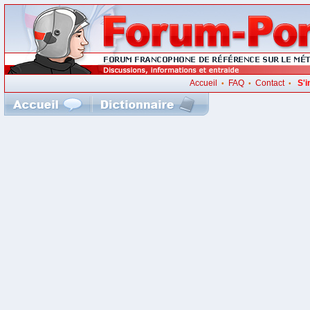
Accueil
FAQ
Contact
S'i
•
•
•