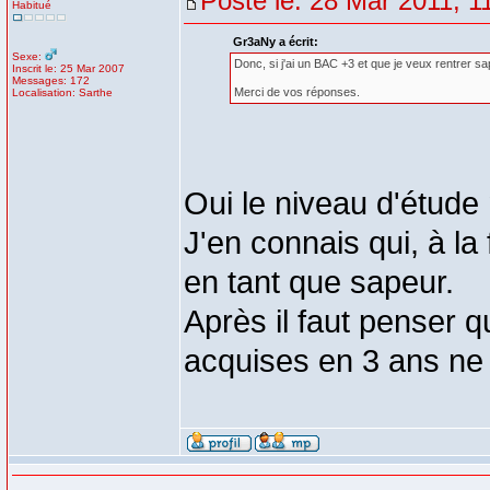
Posté le: 28 Mar 2011, 1
Habitué
Gr3aNy a écrit:
Sexe:
Donc, si j'ai un BAC +3 et que je veux rentrer s
Inscrit le: 25 Mar 2007
Messages: 172
Merci de vos réponses.
Localisation: Sarthe
Oui le niveau d'étude
J'en connais qui, à la
en tant que sapeur.
Après il faut penser 
acquises en 3 ans ne t