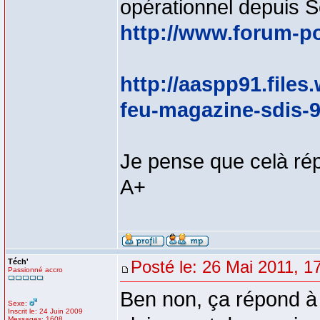
opérationnel depuis 
http://www.forum-p
http://aaspp91.file
feu-magazine-sdis-9
Je pense que celà ré
A+
Téch'
Posté le: 26 Mai 2011, 1
Passionné accro
Ben non, ça répond à
Sexe:
Inscrit le: 24 Juin 2009
Messages: 1608