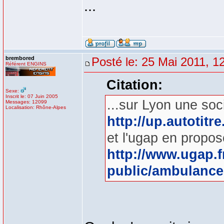
...
brembored
Posté le: 25 Mai 2011, 1
Référent ENGINS
Citation:
Sexe:
Inscrit le: 07 Juin 2005
...sur Lyon une soc
Messages: 12099
Localisation: Rhône-Alpes
http://up.autotit
et l'ugap en propo
http://www.ugap.f
public/ambulance