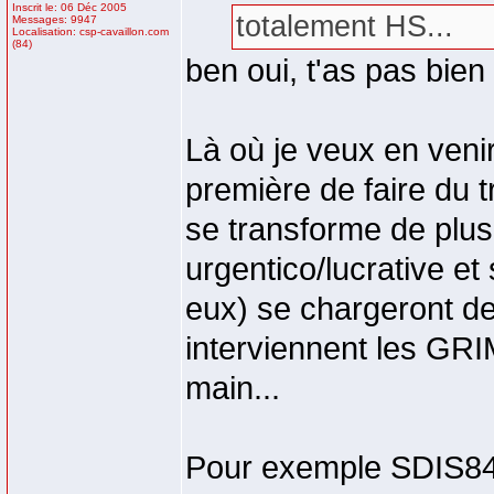
Inscrit le: 06 Déc 2005
totalement HS...
Messages: 9947
Localisation: csp-cavaillon.com
(84)
ben oui, t'as pas bien
Là où je veux en venir
première de faire du 
se transforme de plus
urgentico/lucrative et
eux) se chargeront de
interviennent les GRIM
main...
Pour exemple SDIS84 