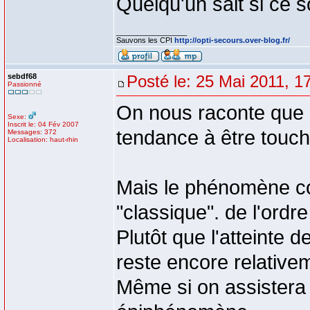
Quelqu'un sait si ce 
_________________
Sauvons les CPI
http://opti-secours.over-blog.fr/
sebdf68
Posté le: 25 Mai 2011, 1
Passionné
On nous raconte que l
Sexe:
Inscrit le: 04 Fév 2007
tendance à être touché
Messages: 372
Localisation: haut-rhin
Mais le phénomène con
"classique". de l'ordr
Plutôt que l'atteinte d
reste encore relativem
Même si on assistera 