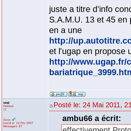
juste a titre d'info co
S.A.M.U. 13 et 45 en 
en a une
http://up.autotitre
et l'ugap en propose 
http://www.ugap.fr/
bariatrique_3999.ht
seal
Posté le: 24 Mai 2011, 2
Habitué
ambu66 a écrit:
Sexe:
Inscrit le: 22 Fév 2007
Messages: 87
effectivement Proton