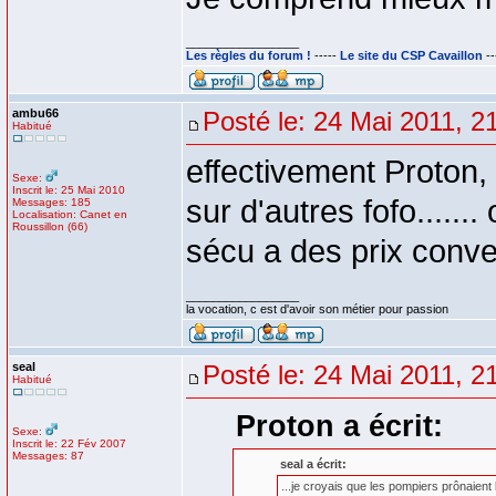
_________________
Les règles du forum !
-----
Le site du CSP Cavaillon
--
ambu66
Posté le: 24 Mai 2011, 2
Habitué
effectivement Proton, t
Sexe:
Inscrit le: 25 Mai 2010
sur d'autres fofo.......
Messages: 185
Localisation: Canet en
Roussillon (66)
sécu a des prix conven
_________________
la vocation, c est d'avoir son métier pour passion
seal
Posté le: 24 Mai 2011, 2
Habitué
Proton a écrit:
Sexe:
Inscrit le: 22 Fév 2007
Messages: 87
seal a écrit:
...je croyais que les pompiers prônaient