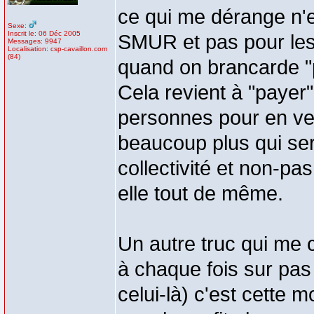
ce qui me dérange n'es
Sexe:
Inscrit le: 06 Déc 2005
SMUR et pas pour les 
Messages: 9947
Localisation: csp-cavaillon.com
(84)
quand on brancarde "
Cela revient à "payer
personnes pour en ven
beaucoup plus qui ser
collectivité et non-pas
elle tout de même.
Un autre truc qui me 
à chaque fois sur pas
celui-là) c'est cette 