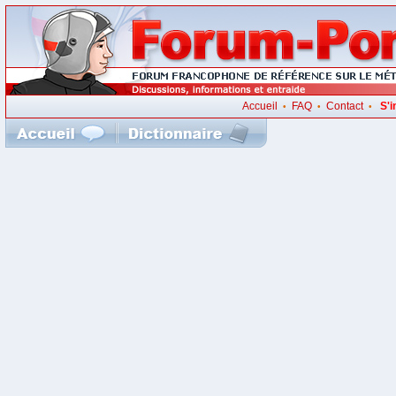
Accueil
FAQ
Contact
S'i
•
•
•