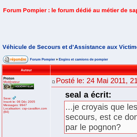
Forum Pompier : le forum dédié au métier de s
Véhicule de Secours et d'Assistance aux Victim
Forum Pompier
»
Engins et camions de pompier
Auteur
Proton
Posté le: 24 Mai 2011, 2
Modérateur
seal a écrit:
Sexe:
Inscrit le: 06 Déc 2005
...je croyais que le
Messages: 9947
Localisation: csp-cavaillon.com
(84)
secours, est ce don
par le pognon?