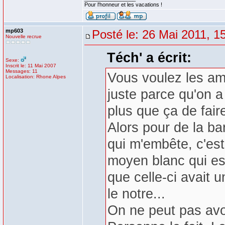
Pour l'honneur et les vacations !
mp603
Posté le: 26 Mai 2011, 1
Nouvelle recrue
Téch' a écrit:
Sexe:
Inscrit le: 11 Mai 2007
Messages: 11
Vous voulez les am
Localisation: Rhone Alpes
juste parce qu'on 
plus que ça de fai
Alors pour de la ba
qui m'embête, c'est
moyen blanc qui es
que celle-ci avait u
le notre...
On ne peut pas avo