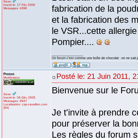
Sexe:
Inscrit le: 17 Fév 2006
fabrication de la pou
Messages: 4396
et la fabrication des
le VSR...cette allergi
Pompier....
_________________
Un forum c'est comme une boîte de chocolat : on ne sait 
Proton
Posté le: 21 Juin 2011, 2
Modérateur
Bienvenue sur le For
Sexe:
Inscrit le: 06 Déc 2005
Messages: 9947
Localisation: csp-cavaillon.com
(84)
Je t'invite à prendre 
pour préserver la bon
Les règles du forum se