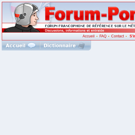
Accueil
FAQ
Contact
S'i
•
•
•