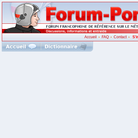
Accueil
FAQ
Contact
S'i
•
•
•