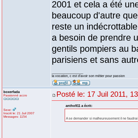
2001 et cela a été u
beaucoup d'autre que 
reste un indécrottable
a besoin de prendre un 
gentils pompiers au ba
parisiens et sans au
_________________
la vocation, c est d'avoir son métier pour passion
boxerfada
Posté le: 17 Juil 2011, 1
Passionné accro
antho911 a écrit:
Sexe:
Inscrit le: 21 Juil 2007
Messages: 1154
A se demander si malheureusement il ne faudrai