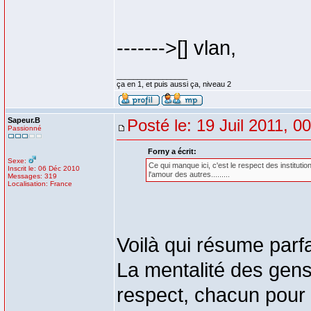
------->[] vlan,
_________________
ça en 1, et puis aussi ça, niveau 2
Sapeur.B
Posté le: 19 Juil 2011, 0
Passionné
Forny a écrit:
Sexe:
Ce qui manque ici, c'est le respect des institution
Inscrit le: 06 Déc 2010
l'amour des autres.........
Messages: 319
Localisation: France
Voilà qui résume parfa
La mentalité des gen
respect, chacun pour 