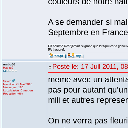
couleurs de notre nati
A se demander si mal
Septembre en France.
_________________
Un homme n'est jamais si grand que lorsqu'il est à genoux
[Pythagore].
ambu66
Posté le: 17 Juil 2011, 0
Habitué
meme avec un attentat
Sexe:
Inscrit le: 25 Mai 2010
pas pour autant qu'une
Messages: 185
Localisation: Canet en
Roussillon (66)
mili et autres represen
On ne verra pas fleuri