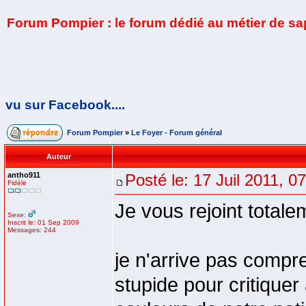
Forum Pompier : le forum dédié au métier de s
vu sur Facebook....
Forum Pompier
»
Le Foyer - Forum général
Auteur
antho911
Posté le: 17 Juil 2011, 0
Fidèle
Je vous rejoint totale
Sexe:
Inscrit le: 01 Sep 2009
Messages: 244
je n'arrive pas comp
stupide pour critiquer