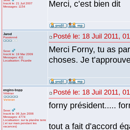
Sexe:
Merci, c'est bien dit
Inscrit le: 21 Juil 2007
Messages: 1154
Jarod
Posté le: 18 Juil 2011, 0
Passionné
Merci Forny, tu as pa
Sexe:
Inscrit le: 19 Mar 2009
choses. Je t'approuv
Messages: 411
Localisation: Picardie
engins-bspp
Posté le: 18 Juil 2011, 0
Vétéran
forny président..... f
Sexe:
Inscrit le: 06 Juin 2006
Messages: 4774
Localisation: sur la planète terre
( et sur mars pendant les
tout a fait d'accord 
vacances)