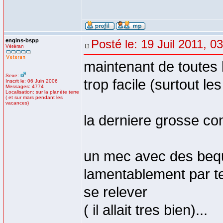
engins-bspp
Posté le: 19 Juil 2011, 0
Vétéran
maintenant de toutes l
Sexe:
trop facile (surtout les
Inscrit le: 06 Juin 2006
Messages: 4774
Localisation: sur la planète terre
( et sur mars pendant les
vacances)
la derniere grosse con
un mec avec des bequil
lamentablement par ter
se relever
( il allait tres bien)...