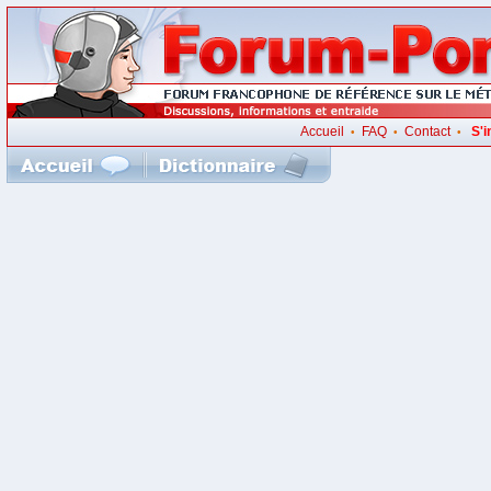
Accueil
FAQ
Contact
S'i
•
•
•