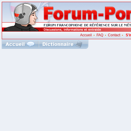
Accueil
FAQ
Contact
S'i
•
•
•