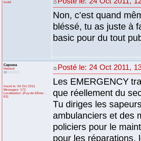
Posté le: 24 Oct 2011, 1
Invité
Non, c'est quand mêm
bléssé, tu as juste à fa
basic pour du tout pu
Capowa
Posté le: 24 Oct 2011, 1
Habitué
Les EMERGENCY traite 
Inscrit le: 04 Oct 2011
Messages: 172
que réellement du se
Localisation: (Puy-de-Dôme -
63)
Tu diriges les sapeur
ambulanciers et des 
policiers pour le main
pour les réparations, l