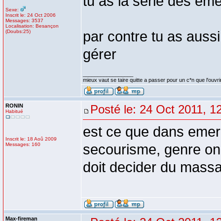
tu as la série des em
Sexe:
Inscrit le: 24 Oct 2006
Messages: 3537
Localisation: Besançon
(Doubs:25)
par contre tu as aussi
gérer
_________________
mieux vaut se taire quitte a passer pour un c*n que l'ouvri
RONIN
Posté le: 24 Oct 2011, 1
Habitué
est ce que dans emer
Inscrit le: 18 Aoû 2009
Messages: 160
secourisme, genre on 
doit decider du massa
Max-fireman