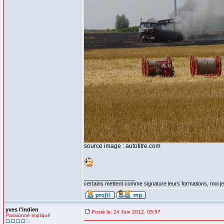
source image : autotitre.com
_________________
certains mettent comme signature leurs formations, moi je 
yves l'indien
Posté le: 24 Juin 2012, 05:57
Passionné impliqué