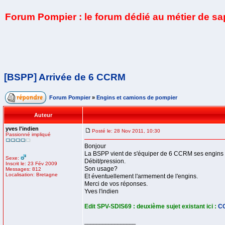
Forum Pompier : le forum dédié au métier de s
[BSPP] Arrivée de 6 CCRM
Forum Pompier
»
Engins et camions de pompier
Auteur
yves l'indien
Posté le: 28 Nov 2011, 10:30
Passionné impliqué
Bonjour
La BSPP vient de s'équiper de 6 CCRM ses engins so
Sexe:
Débit/pression.
Inscrit le: 23 Fév 2009
Son usage?
Messages: 812
Localisation: Bretagne
Et éventuellement l'armement de l'engins.
Merci de vos réponses.
Yves l'indien
Edit SPV-SDIS69 : deuxième sujet existant ici :
C
_________________