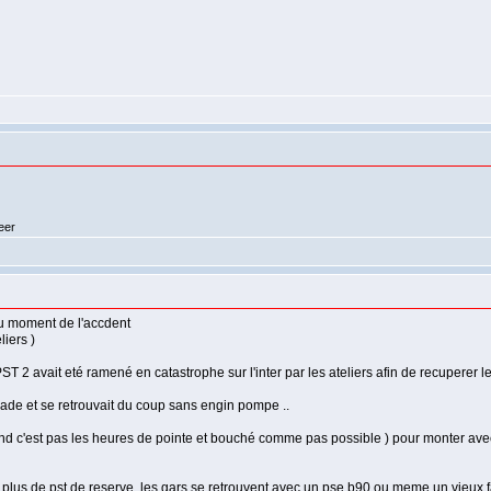
eer
au moment de l'accdent
liers )
 PST 2 avait eté ramené en catastrophe sur l'inter par les ateliers afin de recuperer
rigade et se retrouvait du coup sans engin pompe ..
d c'est pas les heures de pointe et bouché comme pas possible ) pour monter avec u
plus de pst de reserve, les gars se retrouvent avec un pse b90 ou meme un vieux f