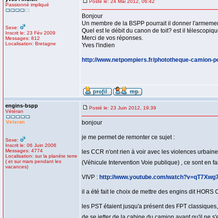
Posté le: 24 Mai 2012, 06:42
Passionné impliqué
Bonjour
Un membre de la BSPP pourrait il donner l'armeme
Sexe:
Quel est le débit du canon de toit? est il télescopiq
Inscrit le: 23 Fév 2009
Merci de vos réponses.
Messages: 812
Localisation: Bretagne
Yves l'indien
http://www.netpompiers.fr/phototheque-camion-p
engins-bspp
Posté le: 23 Juin 2012, 19:39
Vétéran
bonjour
je me permet de remonter ce sujet :
Sexe:
Inscrit le: 06 Juin 2006
Messages: 4774
les CCR n'ont rien à voir avec les violences urbain
Localisation: sur la planète terre
( et sur mars pendant les
(Véhicule Intervention Voie publique) , ce sont en 
vacances)
VIVP :
http://www.youtube.com/watch?v=qT7Xw
il a été fait le choix de mettre des engins dit HORS
les PST étaient jusqu'a présent des FPT classiques,
de se jetter de la cabine du camion avant qu'il ne s