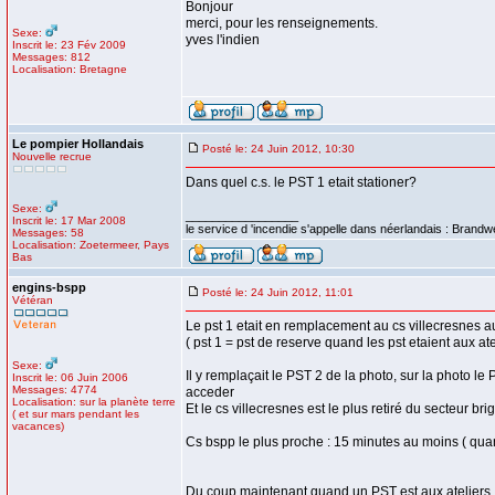
Bonjour
merci, pour les renseignements.
Sexe:
yves l'indien
Inscrit le: 23 Fév 2009
Messages: 812
Localisation: Bretagne
Le pompier Hollandais
Posté le: 24 Juin 2012, 10:30
Nouvelle recrue
Dans quel c.s. le PST 1 etait stationer?
Sexe:
_________________
Inscrit le: 17 Mar 2008
le service d 'incendie s'appelle dans néerlandais : Brandw
Messages: 58
Localisation: Zoetermeer, Pays
Bas
engins-bspp
Posté le: 24 Juin 2012, 11:01
Vétéran
Le pst 1 etait en remplacement au cs villecresnes 
( pst 1 = pst de reserve quand les pst etaient aux ate
Sexe:
Il y remplaçait le PST 2 de la photo, sur la photo le
Inscrit le: 06 Juin 2006
Messages: 4774
acceder
Localisation: sur la planète terre
Et le cs villecresnes est le plus retiré du secteur b
( et sur mars pendant les
vacances)
Cs bspp le plus proche : 15 minutes au moins ( quan
Du coup maintenant quand un PST est aux ateliers, 