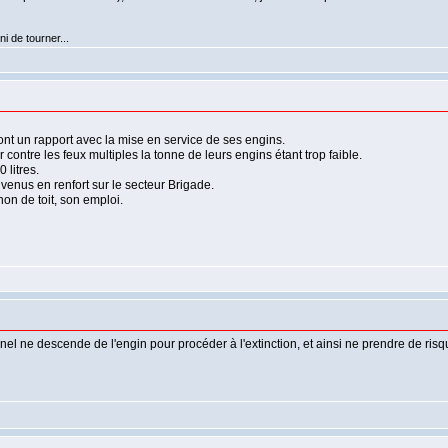
i de tourner...
nt un rapport avec la mise en service de ses engins.
ontre les feux multiples la tonne de leurs engins étant trop faible.
litres.
 venus en renfort sur le secteur Brigade.
non de toit, son emploi.
nnel ne descende de l'engin pour procéder à l'extinction, et ainsi ne prendre de risq