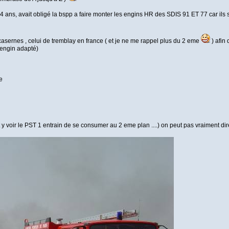
 4 ans, avait obligé la bspp a faire monter les engins HR des SDIS 91 ET 77 car ils
sernes , celui de tremblay en france ( et je ne me rappel plus du 2 eme
) afin 
 engin adapté)
e
y voir le PST 1 entrain de se consumer au 2 eme plan ....) on peut pas vraiment dire q