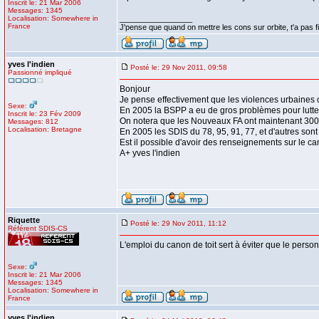
Inscrit le: 21 Mar 2006
Messages: 1345
Localisation: Somewhere in
_________________
France
J'pense que quand on mettre les cons sur orbite, t'a pas fin
yves l'indien
Posté le: 29 Nov 2011, 09:58
Passionné impliqué
Bonjour
Je pense effectivement que les violences urbaines o
Sexe:
En 2005 la BSPP a eu de gros problèmes pour lutter c
Inscrit le: 23 Fév 2009
On notera que les Nouveaux FA ont maintenant 3000 
Messages: 812
Localisation: Bretagne
En 2005 les SDIS du 78, 95, 91, 77, et d'autres sont
Est il possible d'avoir des renseignements sur le ca
A+ yves l'indien
Riquette
Posté le: 29 Nov 2011, 11:12
Référent SDIS-CS
L'emploi du canon de toit sert à éviter que le perso
Sexe:
Inscrit le: 21 Mar 2006
Messages: 1345
Localisation: Somewhere in
France
yves l'indien