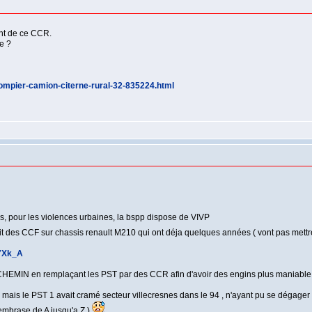
nt de ce CCR.
ue ?
ompier-camion-citerne-rural-32-835224.html
es, pour les violences urbaines, la bspp dispose de VIVP
fait des CCF sur chassis renault M210 qui ont déja quelques années ( vont pas mettr
g7Xk_A
 CHEMIN en remplaçant les PST par des CCR afin d'avoir des engins plus maniable une 
 mais le PST 1 avait cramé secteur villecresnes dans le 94 , n'ayant pu se dégager 
'embrase de A jusqu'a Z )