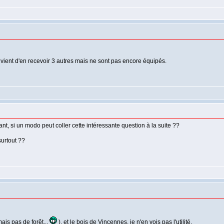
ient d'en recevoir 3 autres mais ne sont pas encore équipés.
nt, si un modo peut coller cette intéressante question à la suite ??
surtout ??
mais pas de forêt...
), et le bois de Vincennes, je n'en vois pas l'utilité.