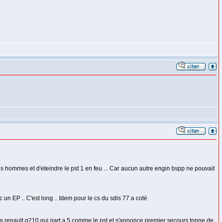
 les hommes et d'eteindre le pst 1 en feu ... Car aucun autre engin bspp ne pouvait
n EP .. C'est long .. Idem pour le cs du sdis 77 a coté
a renault g210 qui part a 5 comme le pst et s'annonce premier secours tonne de..