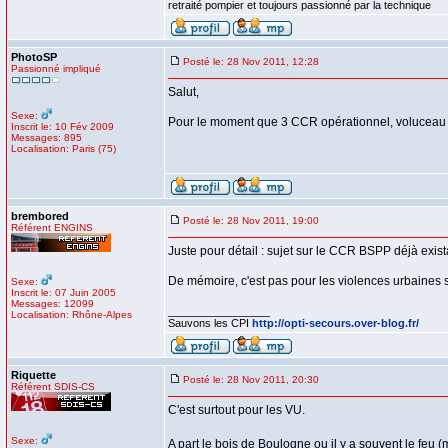
retraité pompier et toujours passionné par la technique
PhotoSP
Posté le: 28 Nov 2011, 12:28
Passionné impliqué
Salut,
Sexe:
Pour le moment que 3 CCR opérationnel, voluceau v
Inscrit le: 10 Fév 2009
Messages: 895
Localisation: Paris (75)
brembored
Posté le: 28 Nov 2011, 19:00
Référent ENGINS
Juste pour détail : sujet sur le CCR BSPP déjà exista
De mémoire, c'est pas pour les violences urbaines 
Sexe:
Inscrit le: 07 Juin 2005
Messages: 12099
_________________
Localisation: Rhône-Alpes
Sauvons les CPI
http://opti-secours.over-blog.fr/
Riquette
Posté le: 28 Nov 2011, 20:30
Référent SDIS-CS
C'est surtout pour les VU.
Sexe:
A part le bois de Boulogne ou il y a souvent le feu (