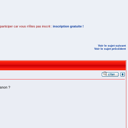
rticiper car vous n'êtes pas inscrit :
inscription gratuite !
Voir le sujet suivant
Voir le sujet précédent
canon ?