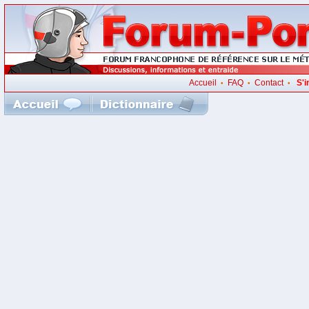
Accueil
FAQ
Contact
S'i
•
•
•