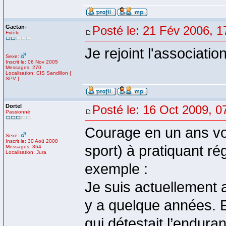
Gaetan-
Posté le: 21 Fév 2006, 1
Fidèle
Je rejoint l'associat
Sexe:
Inscrit le: 06 Nov 2005
Messages: 270
Localisation: CIS Sandillon {
SPV }
Dortel
Posté le: 16 Oct 2009, 0
Passionné
Courage en un ans vo
Sexe:
Inscrit le: 30 Aoû 2008
sport) à pratiquant r
Messages: 364
Localisation: Jura
exemple :
Je suis actuellement a
y a quelque années. En
qui détestait l’endur