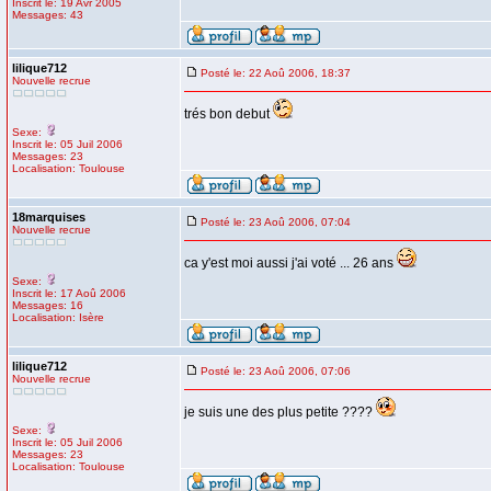
Inscrit le: 19 Avr 2005
Messages: 43
lilique712
Posté le: 22 Aoû 2006, 18:37
Nouvelle recrue
trés bon debut
Sexe:
Inscrit le: 05 Juil 2006
Messages: 23
Localisation: Toulouse
18marquises
Posté le: 23 Aoû 2006, 07:04
Nouvelle recrue
ca y'est moi aussi j'ai voté ... 26 ans
Sexe:
Inscrit le: 17 Aoû 2006
Messages: 16
Localisation: Isère
lilique712
Posté le: 23 Aoû 2006, 07:06
Nouvelle recrue
je suis une des plus petite ????
Sexe:
Inscrit le: 05 Juil 2006
Messages: 23
Localisation: Toulouse