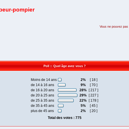
apeur-pompier
Vous ne pouvez pas pa
Poll :: Quel âge avez vous ?
Moins de 14 ans
2%
[ 18 ]
de 14 à 16 ans
9%
[ 70 ]
de 16 à 20 ans
28%
[ 217 ]
de 20 à 25 ans
29%
[ 227 ]
de 25 à 35 ans
22%
[ 178 ]
de 35 à 45 ans
5%
[ 45 ]
plus de 45 ans
2%
[ 20 ]
Total des votes : 775