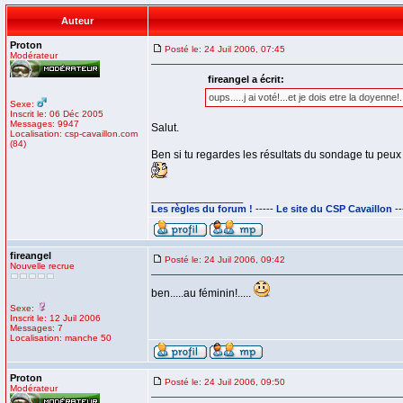
Auteur
Proton
Posté le: 24 Juil 2006, 07:45
Modérateur
fireangel a écrit:
oups.....j ai voté!...et je dois etre la doyenne!.
Sexe:
Inscrit le: 06 Déc 2005
Messages: 9947
Salut.
Localisation: csp-cavaillon.com
(84)
Ben si tu regardes les résultats du sondage tu peux 
_________________
Les règles du forum !
-----
Le site du CSP Cavaillon
--
fireangel
Posté le: 24 Juil 2006, 09:42
Nouvelle recrue
ben.....au féminin!.....
Sexe:
Inscrit le: 12 Juil 2006
Messages: 7
Localisation: manche 50
Proton
Posté le: 24 Juil 2006, 09:50
Modérateur