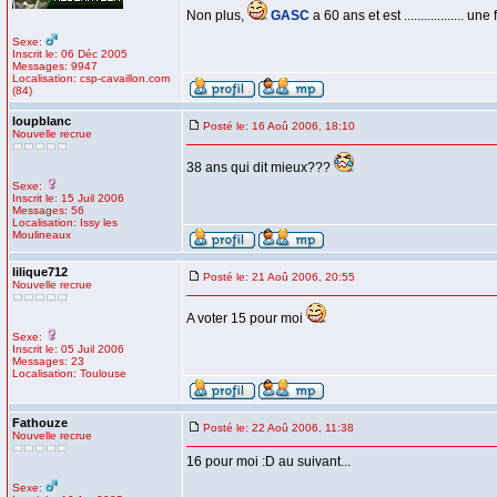
Non plus,
GASC
a 60 ans et est .................. une fi
Sexe:
Inscrit le: 06 Déc 2005
Messages: 9947
Localisation: csp-cavaillon.com
(84)
loupblanc
Posté le: 16 Aoû 2006, 18:10
Nouvelle recrue
38 ans qui dit mieux???
Sexe:
Inscrit le: 15 Juil 2006
Messages: 56
Localisation: Issy les
Moulineaux
lilique712
Posté le: 21 Aoû 2006, 20:55
Nouvelle recrue
A voter 15 pour moi
Sexe:
Inscrit le: 05 Juil 2006
Messages: 23
Localisation: Toulouse
Fathouze
Posté le: 22 Aoû 2006, 11:38
Nouvelle recrue
16 pour moi :D au suivant...
Sexe: