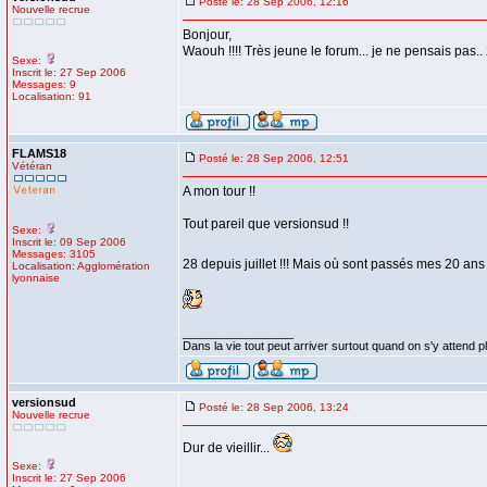
Posté le: 28 Sep 2006, 12:16
Nouvelle recrue
Bonjour,
Waouh !!!! Très jeune le forum... je ne pensais pas..
Sexe:
Inscrit le: 27 Sep 2006
Messages: 9
Localisation: 91
FLAMS18
Posté le: 28 Sep 2006, 12:51
Vétéran
A mon tour !!
Tout pareil que versionsud !!
Sexe:
Inscrit le: 09 Sep 2006
Messages: 3105
28 depuis juillet !!! Mais où sont passés mes 20 an
Localisation: Agglomération
lyonnaise
_________________
Dans la vie tout peut arriver surtout quand on s'y attend p
versionsud
Posté le: 28 Sep 2006, 13:24
Nouvelle recrue
Dur de vieillir...
Sexe:
Inscrit le: 27 Sep 2006