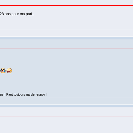
 28 ans pour ma part..
s
lus ! Faut toujours garder espoir !