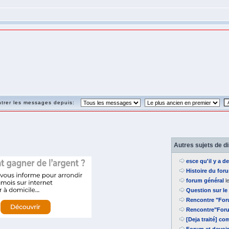
trer les messages depuis:
Autres sujets de d
esce qu'il y a d
Histoire du fo
forum général
l
Question sur le
Rencontre "For
Rencontre"Foru
[Deja traité] c