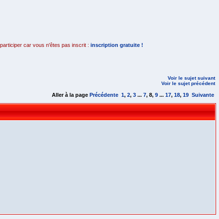
rticiper car vous n'êtes pas inscrit :
inscription gratuite !
Voir le sujet suivant
Voir le sujet précédent
Aller à la page
Précédente
1
,
2
,
3
...
7
,
8
,
9
...
17
,
18
,
19
Suivante