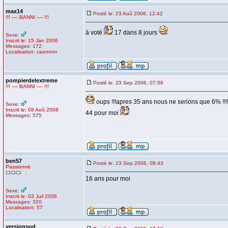
max14
Posté le: 23 Aoû 2006, 12:42
!!! ---- BANNI ---- !!!
à voté
17 dans 8 jours
Sexe:
Inscrit le: 15 Jan 2006
Messages: 172
Localisation: caennnn
pompierdelextreme
Posté le: 23 Sep 2006, 07:58
!!! ---- BANNI ---- !!!
oups !!!apres 35 ans nous ne serions que 6% !!!!
Sexe:
Inscrit le: 08 Aoû 2006
44 pour moi
Messages: 575
ben57
Posté le: 23 Sep 2006, 08:43
Passionné
16 ans pour moi
Sexe:
Inscrit le: 03 Juil 2006
Messages: 320
Localisation: 57
versionsud