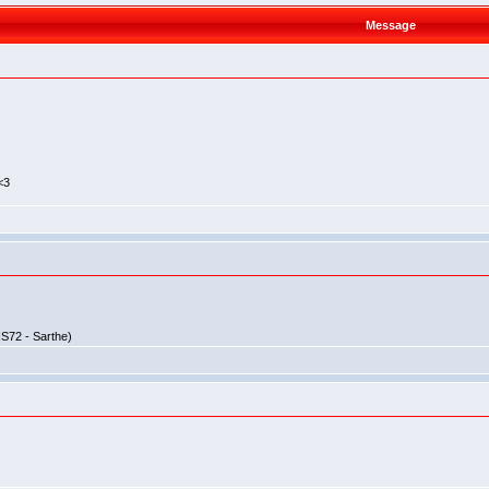
Message
<3
IS72 - Sarthe)