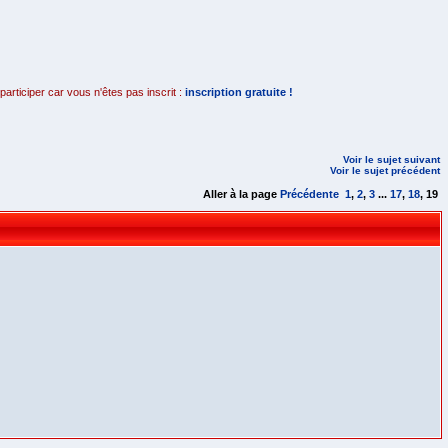
rticiper car vous n'êtes pas inscrit :
inscription gratuite !
Voir le sujet suivant
Voir le sujet précédent
Aller à la page
Précédente
1
,
2
,
3
...
17
,
18
,
19