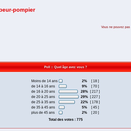
apeur-pompier
Vous ne pouvez pas pa
Poll :: Quel âge avez vous ?
Moins de 14 ans
2%
[ 18 ]
de 14 à 16 ans
9%
[ 70 ]
de 16 à 20 ans
28%
[ 217 ]
de 20 à 25 ans
29%
[ 227 ]
de 25 à 35 ans
22%
[ 178 ]
de 35 à 45 ans
5%
[ 45 ]
plus de 45 ans
2%
[ 20 ]
Total des votes : 775