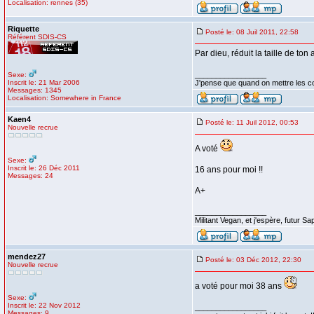
Localisation: rennes (35)
Riquette
Posté le: 08 Juil 2011, 22:58
Référent SDIS-CS
Par dieu, réduit la taille de ton 
_________________
Sexe:
Inscrit le: 21 Mar 2006
J'pense que quand on mettre les cons
Messages: 1345
Localisation: Somewhere in France
Kaen4
Posté le: 11 Juil 2012, 00:53
Nouvelle recrue
A voté
Sexe:
Inscrit le: 26 Déc 2011
16 ans pour moi !!
Messages: 24
A+
_________________
Militant Vegan, et j'espère, futur S
mendez27
Posté le: 03 Déc 2012, 22:30
Nouvelle recrue
a voté pour moi 38 ans
Sexe:
Inscrit le: 22 Nov 2012
_________________
Messages: 9