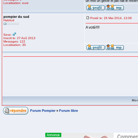
un mot un geste et jaki fait le reste!!
Localisation: eure
pompier du sud
Posté le: 26 Mai 2014, 13:06
Habitué
A voté!!!!
Sexe:
Inscrit le: 27 Aoû 2013
Messages: 122
Localisation: 30
Mon
Forum Pompier
»
Forum libre