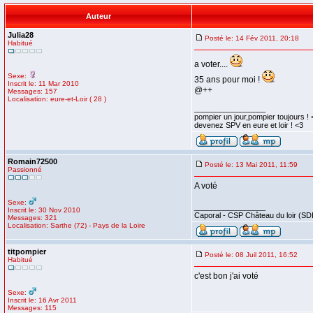
Auteur
Julia28
Posté le: 14 Fév 2011, 20:18
Habitué
a voter....
Sexe:
35 ans pour moi !
Inscrit le: 11 Mar 2010
@++
Messages: 157
Localisation: eure-et-Loir ( 28 )
_________________
pompier un jour,pompier toujours ! 
devenez SPV en eure et loir ! <3
Romain72500
Posté le: 13 Mai 2011, 11:59
Passionné
A voté
Sexe:
_________________
Inscrit le: 30 Nov 2010
Caporal - CSP Château du loir (SD
Messages: 321
Localisation: Sarthe (72) - Pays de la Loire
titpompier
Posté le: 08 Juil 2011, 16:52
Habitué
c'est bon j'ai voté
Sexe:
Inscrit le: 16 Avr 2011
Messages: 115