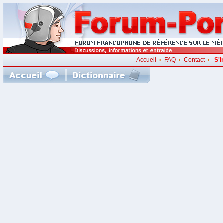
Accueil
FAQ
Contact
S'i
•
•
•