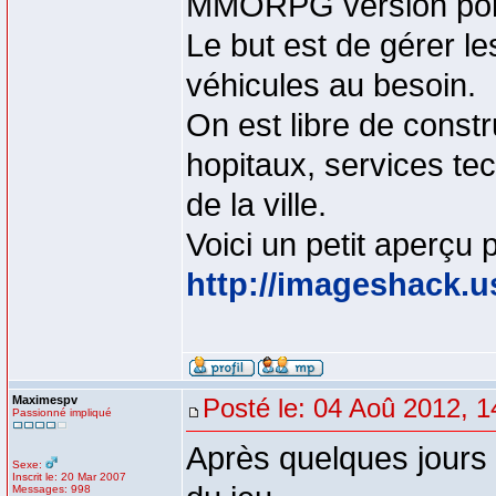
MMORPG version pom
Le but est de gérer le
véhicules au besoin.
On est libre de const
hopitaux, services te
de la ville.
Voici un petit aperçu 
http://imageshack.u
Maximespv
Posté le: 04 Aoû 2012, 1
Passionné impliqué
Après quelques jours de
Sexe:
Inscrit le: 20 Mar 2007
Messages: 998