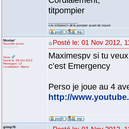
Cordialement,
titpompier
_________________
«Je m'éteins!» dit le pompier avant de mourir.
Nicolas'
Posté le: 01 Nov 2012, 1
Nouvelle recrue
Maximespv si tu veux i
Sexe:
Inscrit le: 08 Oct 2012
c'est Emergency
Messages: 13
Localisation: Marne
Perso je joue au 4 ave
http://www.youtub
grimp76