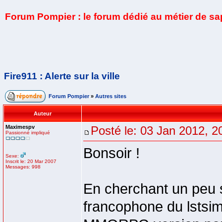
Forum Pompier : le forum dédié au métier de s
Fire911 : Alerte sur la ville
Forum Pompier
»
Autres sites
Auteur
Maximespv
Posté le: 03 Jan 2012, 2
Passionné impliqué
Bonsoir !
Sexe:
Inscrit le: 20 Mar 2007
Messages: 998
En cherchant un peu su
francophone du lstsim.