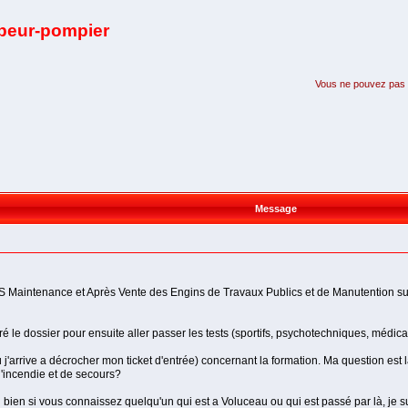
apeur-pompier
Vous ne pouvez pas pa
Message
S Maintenance et Après Vente des Engins de Travaux Publics et de Manutention sur
 le dossier pour ensuite aller passer les tests (sportifs, psychotechniques, médicau
arrive a décrocher mon ticket d'entrée) concernant la formation. Ma question est la 
'incendie et de secours?
bien si vous connaissez quelqu'un qui est a Voluceau ou qui est passé par là, je s