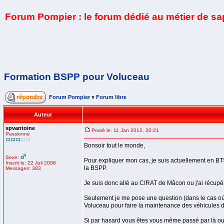
Forum Pompier : le forum dédié au métier de s
Formation BSPP pour Voluceau
Forum Pompier
»
Forum libre
Auteur
spvantoine
Posté le: 11 Jan 2012, 20:21
Passionné
Bonsoir tout le monde,
Sexe:
Pour expliquer mon cas, je suis actuellement en BT
Inscrit le: 22 Juil 2008
la BSPP.
Messages: 383
Je suis donc allé au CIRAT de Mâcon ou j'ai récupéré
Seulement je me pose une question (dans le cas où j'
Voluceau pour faire la maintenance des véhicules d
Si par hasard vous êtes vous même passé par là ou 