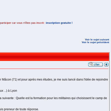
rticiper car vous n'êtes pas inscrit :
inscription gratuite !
Voir le sujet suivant
Voir le sujet précédent
 Mâcon (71) et pour après mes études, je me suis lancé dans l'idée de rejoindre
x ...) à Lyon
suivante : Quelle est la formation pour les militaires qui choisissent le camp de
uis preneur de toute réponse.