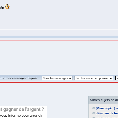
nnée
trer les messages depuis:
Autres sujets de d
[Vieux topic..] 
détecteur de fu