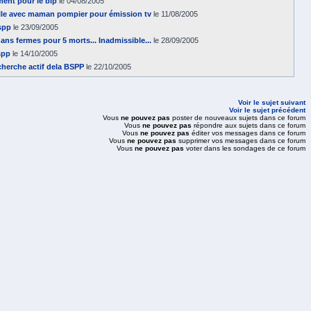
ment pour le bip
le 04/08/2005
lle avec maman pompier pour émission tv
le 11/08/2005
spp
le 23/09/2005
2 ans fermes pour 5 morts... Inadmissible...
le 28/09/2005
spp
le 14/10/2005
echerche actif dela BSPP
le 22/10/2005
Voir le sujet suivant
Voir le sujet précédent
Vous
ne pouvez pas
poster de nouveaux sujets dans ce forum
Vous
ne pouvez pas
répondre aux sujets dans ce forum
Vous
ne pouvez pas
éditer vos messages dans ce forum
Vous
ne pouvez pas
supprimer vos messages dans ce forum
Vous
ne pouvez pas
voter dans les sondages de ce forum