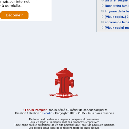
un ti renseigne
Recherche fami
l'hymne de la b
[Vieux topic..] 
anciens de la b
[Vieux topic] r
.::
Forum Pompier
: forum dédié au métier de sapeur pompier ::.
Création / Gestion :
Evoclic
- Copyright 2005 - 2015 - Tous droits réservés
Ce forum est destiné aux sapeurs pompiers et passionnés.
Tous les logos et marques sont des propriétés respectives.
Toute copie entière ou partielle de ce site peuvent faire l'objet de poursuite judiciaire.
Les propos tenus sont de la responsabilité de leurs auteurs.