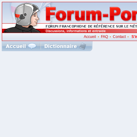
Accueil
FAQ
Contact
S'i
•
•
•