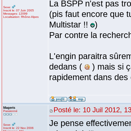
La BSPP n'est pas tro
Sexe:
Inscrit le: 07 Juin 2005
(pis faut encore que t
Messages: 12099
Localisation: Rhône-Alpes
Multistar !!
)
Par contre la recherc
L'engin paraitra sûre
dedans (
) mais si 
rapidement dans des 
Mageris
Posté le: 10 Juil 2012, 1
Passionné
Je pense effectivement 
Sexe:
Inscrit le: 22 Nov 2006