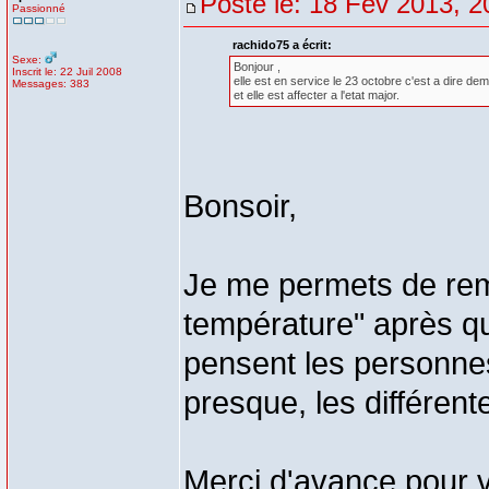
Posté le: 18 Fév 2013, 2
Passionné
rachido75 a écrit:
Sexe:
Bonjour ,
Inscrit le: 22 Juil 2008
elle est en service le 23 octobre c'est a dire dem
Messages: 383
et elle est affecter a l'etat major.
Bonsoir,
Je me permets de remo
température" après que
pensent les personnes 
presque, les différentes
Merci d'avance pour