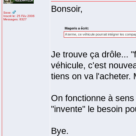
Bonsoir,
Sexe:
Inscrit le: 25 Fév 2006
Messages: 8327
Mageris a écrit:
A terme, ce véhicule pourrait intégrer les compag
Je trouve ça drôle... "
véhicule, c'est nouvea
tiens on va l'acheter. 
On fonctionne à sens 
"invente" le besoin po
Bye.