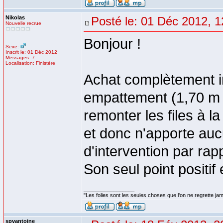
Nikolas
Posté le: 01 Déc 2012, 1
Nouvelle recrue
Bonjour !
Sexe:
Inscrit le: 01 Déc 2012
Messages: 7
Localisation: Finistère
Achat complètement in
empattement (1,70 m
remonter les files à 
et donc n'apporte auc
d'intervention par rap
Son seul point positif 
_________________
"Les folies sont les seules choses que l'on ne regrette ja
spvantoine