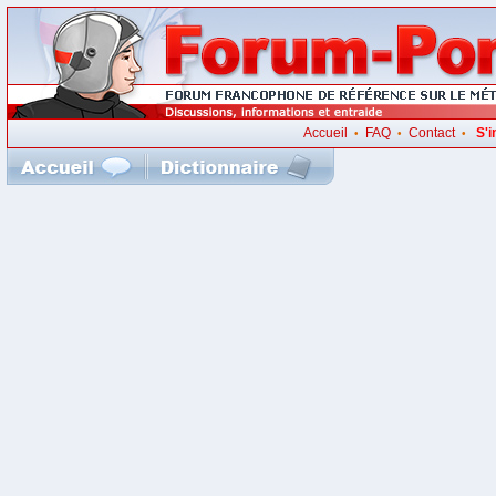
Accueil
FAQ
Contact
S'i
•
•
•