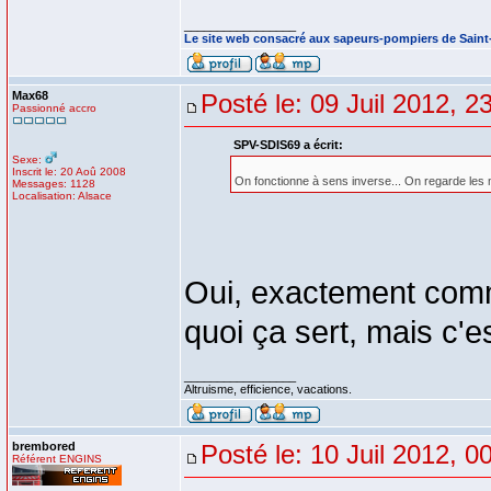
_________________
Le site web consacré aux sapeurs-pompiers de Sain
Max68
Posté le: 09 Juil 2012, 2
Passionné accro
SPV-SDIS69 a écrit:
Sexe:
Inscrit le: 20 Aoû 2008
On fonctionne à sens inverse... On regarde les m
Messages: 1128
Localisation: Alsace
Oui, exactement comme
quoi ça sert, mais c'e
_________________
Altruisme, efficience, vacations.
brembored
Posté le: 10 Juil 2012, 0
Référent ENGINS