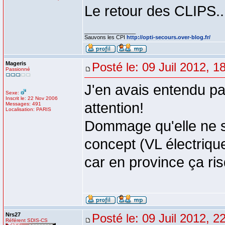
Le retour des CLIPS..
_________________
Sauvons les CPI
http://opti-secours.over-blog.fr/
Mageris
Posté le: 09 Juil 2012, 1
Passionné
J'en avais entendu pa
Sexe:
Inscrit le: 22 Nov 2006
attention!
Messages: 491
Localisation: PARIS
Dommage qu'elle ne so
concept (VL électriqu
car en province ça ri
Nrs27
Posté le: 09 Juil 2012, 2
Référent SDIS-CS