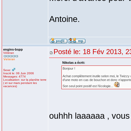
Antoine.
engins-bspp
Posté le: 18 Fév 2013, 2
Vétéran
Nikolas a écrit:
Bonjour !
Sexe:
Inscrit le: 06 Juin 2006
Achat complètement inutile selon moi, le Twizzy
Messages: 4774
Localisation: sur la planète terre
d'une moto en cas de bouchon et donc n'apporte 
( et sur mars pendant les
Son seul point positif est l'écologie...
vacances)
ouhhh laaaaaa , vous