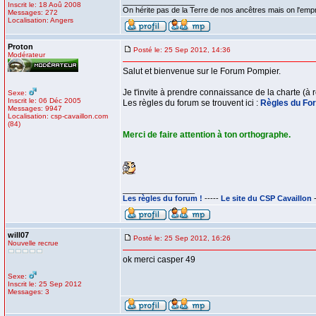
_________________
Inscrit le: 18 Aoû 2008
On hérite pas de la Terre de nos ancêtres mais on l'emp
Messages: 272
Localisation: Angers
Proton
Posté le: 25 Sep 2012, 14:36
Modérateur
Salut et bienvenue sur le Forum Pompier.
Je t'invite à prendre connaissance de la charte (à
Sexe:
Inscrit le: 06 Déc 2005
Les règles du forum se trouvent ici :
Règles du Fo
Messages: 9947
Localisation: csp-cavaillon.com
(84)
Merci de faire attention à ton orthographe.
_________________
Les règles du forum !
-----
Le site du CSP Cavaillon
-
will07
Posté le: 25 Sep 2012, 16:26
Nouvelle recrue
ok merci casper 49
Sexe:
Inscrit le: 25 Sep 2012
Messages: 3