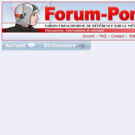
Accueil
FAQ
Contact
S'i
•
•
•