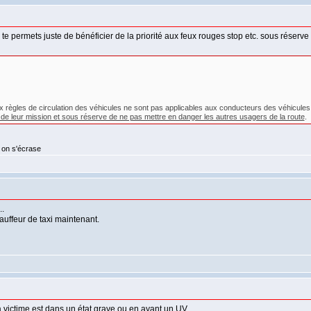
l te permets juste de bénéficier de la priorité aux feux rouges stop etc. sous réserv
ux règles de circulation des véhicules ne sont pas applicables aux conducteurs des véhicules d'
e de leur mission et sous réserve de ne pas mettre en danger les autres usagers de la route
.
 on s'écrase
..
uffeur de taxi maintenant.
victime est dans un état grave ou en ayant un UV.