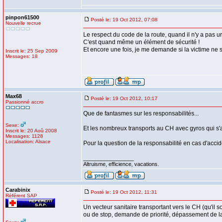
pinpon61500
Posté le: 19 Oct 2012, 07:08
Nouvelle recrue
Le respect du code de la route, quand il n'y a pas 
C'est quand même un élément de sécurité !
Et encore une fois, je me demande si la victime ne 
Inscrit le: 25 Sep 2009
Messages: 18
Max68
Posté le: 19 Oct 2012, 10:17
Passionné accro
Que de fantasmes sur les responsabilités...
Sexe:
Et les nombreux transports au CH avec gyros qui s'arr
Inscrit le: 20 Aoû 2008
Messages: 1128
Localisation: Alsace
Pour la question de la responsabilité en cas d'accid
_________________
Altruisme, efficience, vacations.
Carabinix
Posté le: 19 Oct 2012, 11:31
Référent SAP
Un vecteur sanitaire transportant vers le CH (qu'il s
ou de stop, demande de priorité, dépassement de la l