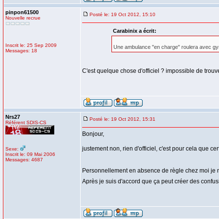
pinpon61500
Posté le: 19 Oct 2012, 15:10
Nouvelle recrue
Carabinix a écrit:
Inscrit le: 25 Sep 2009
Une ambulance "en charge" roulera avec gyr
Messages: 18
C'est quelque chose d'officiel ? impossible de trouve
Nrs27
Posté le: 19 Oct 2012, 15:31
Référent SDIS-CS
Bonjour,
justement non, rien d'officiel, c'est pour cela que
Sexe:
Inscrit le: 09 Mai 2006
Messages: 4687
Personnellement en absence de règle chez moi je mets
Après je suis d'accord que ça peut créer des confus