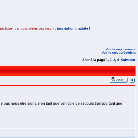
rticiper car vous n'êtes pas inscrit :
inscription gratuite !
Voir le sujet suivant
Voir le sujet précédent
Aller à la page
1
,
2
,
3
,
4
Suivante
e ne pas nous être signalé en tant que véhicule de secours transportant une