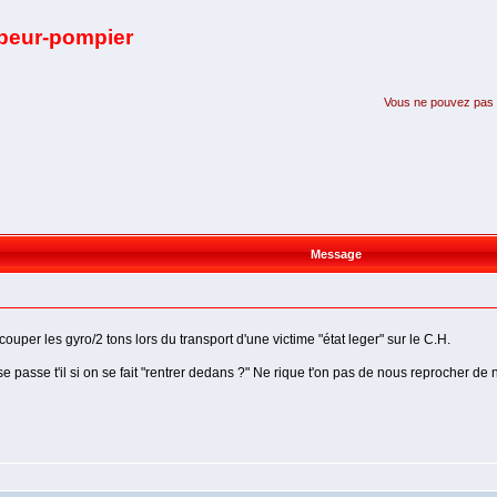
apeur-pompier
Vous ne pouvez pas pa
Message
per les gyro/2 tons lors du transport d'une victime "état leger" sur le C.H.
se passe t'il si on se fait "rentrer dedans ?" Ne rique t'on pas de nous reprocher d