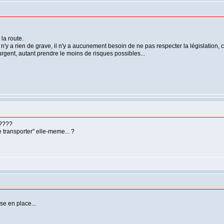
la route.
 n'y a rien de grave, il n'y a aucunement besoin de ne pas respecter la législation,
'urgent, autant prendre le moins de risques possibles...
 ????
 transporter" elle-meme... ?
se en place...