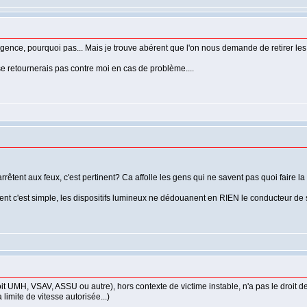
urgence, pourquoi pas... Mais je trouve abérent que l'on nous demande de retirer les
se retournerais pas contre moi en cas de problème....
êtent aux feux, c'est pertinent? Ca affolle les gens qui ne savent pas quoi faire la p
ent c'est simple, les dispositifs lumineux ne dédouanent en RIEN le conducteur de sa
oit UMH, VSAV, ASSU ou autre), hors contexte de victime instable, n'a pas le droit de
imite de vitesse autorisée...)