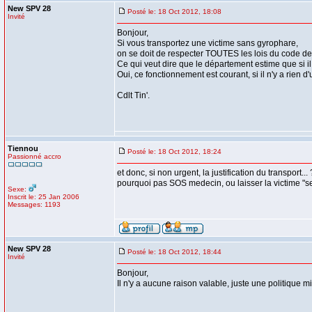
New SPV 28
Posté le: 18 Oct 2012, 18:08
Invité
Bonjour,
Si vous transportez une victime sans gyrophare,
on se doit de respecter TOUTES les lois du code de 
Ce qui veut dire que le département estime que si il
Oui, ce fonctionnement est courant, si il n'y a rien d
Cdlt Tin'.
Tiennou
Posté le: 18 Oct 2012, 18:24
Passionné accro
et donc, si non urgent, la justification du transport...
pourquoi pas SOS medecin, ou laisser la victime "se
Sexe:
Inscrit le: 25 Jan 2006
Messages: 1193
New SPV 28
Posté le: 18 Oct 2012, 18:44
Invité
Bonjour,
Il n'y a aucune raison valable, juste une politique mi