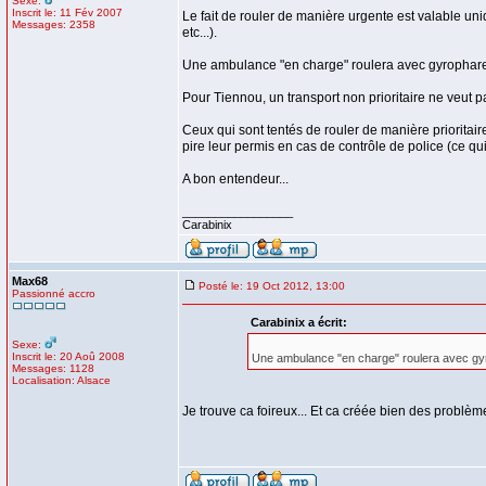
Sexe:
Inscrit le: 11 Fév 2007
Le fait de rouler de manière urgente est valable un
Messages: 2358
etc...).
Une ambulance "en charge" roulera avec gyrophares a
Pour Tiennou, un transport non prioritaire ne veut pa
Ceux qui sont tentés de rouler de manière prioritair
pire leur permis en cas de contrôle de police (ce qu
A bon entendeur...
_________________
Carabinix
Max68
Posté le: 19 Oct 2012, 13:00
Passionné accro
Carabinix a écrit:
Sexe:
Inscrit le: 20 Aoû 2008
Une ambulance "en charge" roulera avec gyr
Messages: 1128
Localisation: Alsace
Je trouve ca foireux... Et ca créée bien des problème