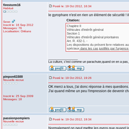
firestorm16
Posté le: 19 Oct 2012, 16:34
Habitué
le gyrophare n'est en rien un élément de sécurité ! i
Citation:
Sexe:
Inscrit le: 16 Sep 2012
Chapitre II
Messages: 76
Véhicules d'intérêt général
Localisation: Orléans
Section 1
Véhicules d'intérêt général prioritaires
Art. R. 432-1. -
Les dispositions du présent livre relatives a
spéciaux
dans les cas justifiés par l'urgenc
_________________
La culture, c'est comme un parachute,quand on en a pas,
pinpon61500
Posté le: 19 Oct 2012, 19:26
Nouvelle recrue
OK merci a tous, j'ai donc réponse à mes questions.
J'ai quand même un peu l'impression de devenir cha
Inscrit le: 25 Sep 2009
Messages: 18
passionpompiers
Posté le: 19 Oct 2012, 19:34
Nouvelle recrue
Normalement on peut mettre les gyros que quand la 