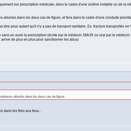
iquement sur prescription médicale, dans le cadre d'une victime instable ou de la n
llumés dans les deux cas de figure, et fera dans le cadre d'une conduite prioritair
s dire pour autant qu'il n'y a pas de transport sanitaire. Ex: fracture transportée en
e sans en avoir la prescription (écrite par le médecin SMUR ou oral par le médecin 
i arrive de plus en plus pour sanctionner les abus)
ophares allumés dans les deux cas de figure.
s dans les files aux feux...