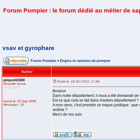
Forum Pompier : le forum dédié au métier de s
vsav et gyrophare
Forum Pompier
»
Engins et camions de pompier
Auteur
pinpon61500
Posté le: 18 Oct 2012, 17:49
Nouvelle recrue
Bonjour
Dans notre département, il nous a été demandé de cou
Est ce que cela se fait dans d'autres département ?
Inscrit le: 25 Sep 2009
Messages: 18
A mon sens, c'est prendre un risque juridique : que 
victime ?
Merci de vos avis