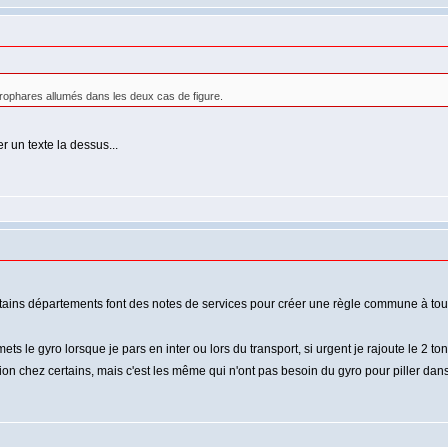
ophares allumés dans les deux cas de figure.
r un texte la dessus...
 certains départements font des notes de services pour créer une règle commune à to
 le gyro lorsque je pars en inter ou lors du transport, si urgent je rajoute le 2 ton
ion chez certains, mais c'est les même qui n'ont pas besoin du gyro pour piller dan