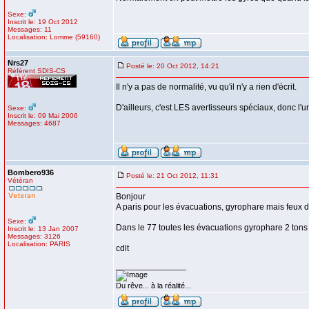
Sexe:
Inscrit le: 19 Oct 2012
Messages: 11
Localisation: Lomme (59160)
Nrs27
Posté le: 20 Oct 2012, 14:21
Référent SDIS-CS
Il n'y a pas de normalité, vu qu'il n'y a rien d'écrit.
D'ailleurs, c'est LES avertisseurs spéciaux, donc l'un 
Sexe:
Inscrit le: 09 Mai 2006
Messages: 4687
Bombero936
Posté le: 21 Oct 2012, 11:31
Vétéran
Bonjour
A paris pour les évacuations, gyrophare mais feux 
Sexe:
Dans le 77 toutes les évacuations gyrophare 2 tons
Inscrit le: 13 Jan 2007
Messages: 3126
Localisation: PARIS
cdlt
_________________
Du rêve... à la réalité...