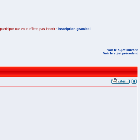
rticiper car vous n'êtes pas inscrit :
inscription gratuite !
Voir le sujet suivant
Voir le sujet précédent