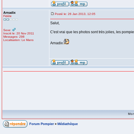
Arnadix
Posté le: 26 Jan 2013, 12:05
Fidèle
Salut,
Sexe:
C'est vrai que les photos sont très jolies, les pompi
Inscrit le: 20 Nov 2011
Messages: 298
Localisation: Le Mans
Arnadix
Mon
Forum Pompier
»
Médiathèque