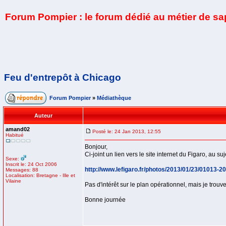
Forum Pompier : le forum dédié au métier de s
Feu d'entrepôt à Chicago
Forum Pompier
»
Médiathèque
Auteur
amand02
Posté le: 24 Jan 2013, 12:55
Habitué
Bonjour,
Ci-joint un lien vers le site internet du Figaro, au su
Sexe:
Inscrit le: 24 Oct 2006
http://www.lefigaro.fr/photos/2013/01/23/01013-
Messages: 88
Localisation: Bretagne - Ille et
Vilaine
Pas d'intérêt sur le plan opérationnel, mais je trou
Bonne journée