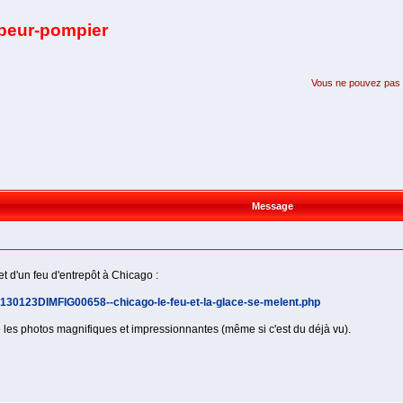
apeur-pompier
Vous ne pouvez pas pa
Message
jet d'un feu d'entrepôt à Chicago :
20130123DIMFIG00658--chicago-le-feu-et-la-glace-se-melent.php
ve les photos magnifiques et impressionnantes (même si c'est du déjà vu).