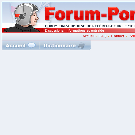
Accueil
FAQ
Contact
S'i
•
•
•